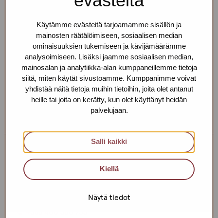
evästeitä
Erja Aalto
Käytämme evästeitä tarjoamamme sisällön ja
Toimipiste: Helsinki
mainosten räätälöimiseen, sosiaalisen median
ominaisuuksien tukemiseen ja kävijämäärämme
Kehittämiskoordinaattori, sairaanhoitaja,
analysoimiseen. Lisäksi jaamme sosiaalisen median,
työnohjaaja
mainosalan ja analytiikka-alan kumppaneillemme tietoja
siitä, miten käytät sivustoamme. Kumppanimme voivat
+358 40 725 0791
yhdistää näitä tietoja muihin tietoihin, joita olet antanut
erja.aalto(at)protukipiste.fi
heille tai joita on kerätty, kun olet käyttänyt heidän
Henkilön
Henkilön
palvelujaan.
osaama
osaama
kieli
kieli
Salli kaikki
finnish
english
Taina Holappa
Kiellä
Toimipiste: Helsinki
Sosiaaliohjaaja
Näytä tiedot
+358 400 560 735