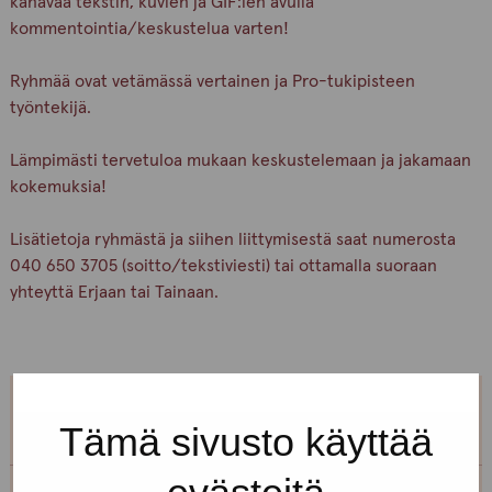
kanavaa tekstin, kuvien ja GIF:ien avulla
kommentointia/keskustelua varten!
Ryhmää ovat vetämässä vertainen ja Pro-tukipisteen
työntekijä.
Lämpimästi tervetuloa mukaan keskustelemaan ja jakamaan
kokemuksia!
Lisätietoja ryhmästä ja siihen liittymisestä saat numerosta
040 650 3705 (soitto/tekstiviesti) tai ottamalla suoraan
yhteyttä Erjaan tai Tainaan.
Tämä sivusto käyttää