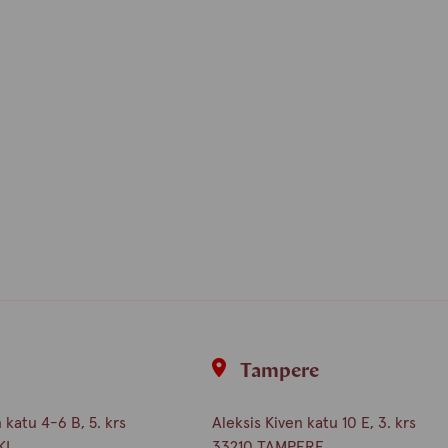
i
Tampere
katu 4-6 B, 5. krs
Aleksis Kiven katu 10 E, 3. krs
KI
33210 TAMPERE