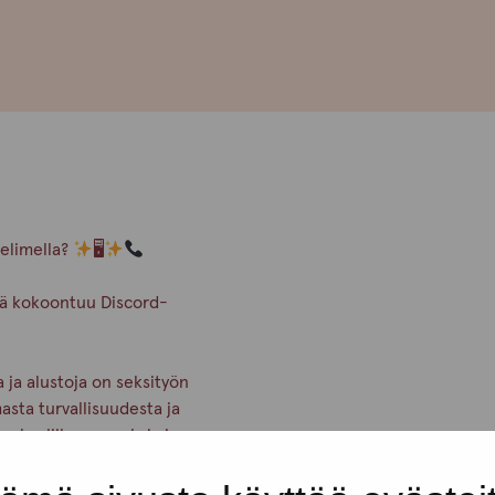
velimella?
🖥
hmä kokoontuu Discord-
 ja alustoja on seksityön
asta turvallisuudesta ja
 maksuliikenne seksi- ja