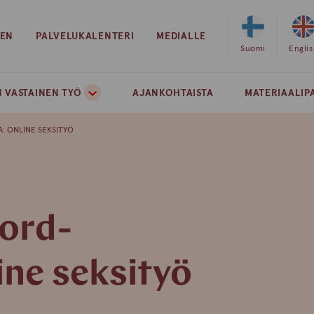
EEN
PALVELUKALENTERI
MEDIALLE
Valitse
Suomi
Valits
Engli
sivuston
sivust
kieleksi
kielek
 VASTAINEN TYÖ
AJANKOHTAISTA
MATERIAALIP
suomi
englan
: ONLINE SEKSITYÖ
ord-
ine seksityö