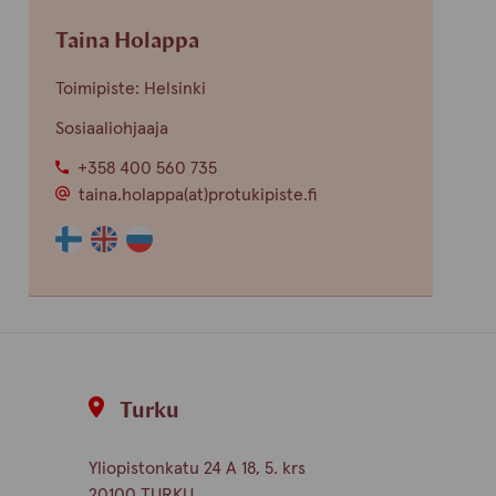
finnish
english
Taina Holappa
Toimipiste: Helsinki
Sosiaaliohjaaja
+358 400 560 735
taina.holappa(at)protukipiste.fi
Henkilön
Henkilön
Henkilön
osaama
osaama
osaama
kieli
kieli
kieli
finnish
english
russian
Turku
Yliopistonkatu 24 A 18, 5. krs
20100 TURKU