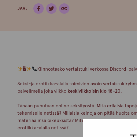
JAA:
🖥
Kiinnostaako vertaistuki verkossa Discord-pal
Seksi-ja erotiikka-alalla toimivien avoin vertaistukiry
palvelimella joka viikko
keskiviikkoisin klo 18-20.
Tänään puhutaan online seksityöstä. Mitä erilaisia tapoja
tekemiselle netissä? Millaisia keinoja on pitää huolta om
materiaalinsa oikeuksista? Miten hoitaa markkinointi ja
erotiikka-alalla netissä?