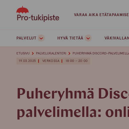
Skip
to
VARAA AIKA ETÄTAPAAMIS
content
PALVELUT
HYVÄ TIETÄÄ
VÄKIVALLAN
ETUSIVU
PALVELUKALENTERI
PUHERYHMÄ DISCORD-PALVELIMELLA
19.03.2025
VERKOSSA
18:00 - 20:00
Puheryhmä Disc
palvelimella: onl