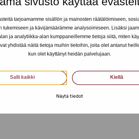
ämä sivusto käyttää evästei
a, jotka sinulla on mielenpäällä
i käyttää myös teksti kanavaa
teitä tarjoamamme sisällön ja mainosten räätälöimiseen, sosi
telua varten!
n tukemiseen ja kävijämäärämme analysoimiseen. Lisäksi jaam
öntekijä.
an ja analytiikka-alan kumppaneillemme tietoja siitä, miten kä
yhdistää näitä tietoja muihin tietoihin, joita olet antanut heille t
maan kokemuksia!
kun olet käyttänyt heidän palvelujaan.
osta 040 650 3705
an, Erjaan tai Tainaan.
Salli kaikki
Kiellä
Näytä tiedot