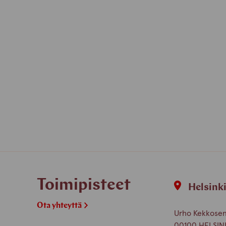
Toimipisteet
Helsink
Ota yhteyttä
Urho Kekkosen 
00100 HELSIN