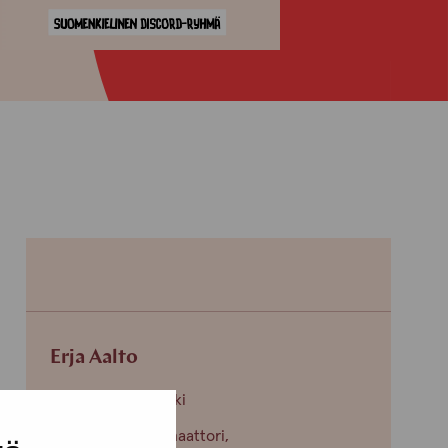
Erja Aalto
Toimipiste: Helsinki
Kehittämiskoordinaattori,