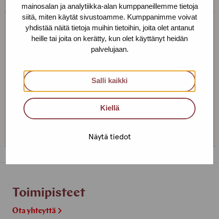
mainosalan ja analytiikka-alan kumppaneillemme tietoja
siitä, miten käytät sivustoamme. Kumppanimme voivat
yhdistää näitä tietoja muihin tietoihin, joita olet antanut
Taina Holappa
heille tai joita on kerätty, kun olet käyttänyt heidän
palvelujaan.
Toimipiste: Helsinki
Sosiaaliohjaaja
Salli kaikki
+358 400 560 735
taina.holappa(at)protukipiste.fi
Kiellä
Henkilön
Henkilön
Henkilön
osaama
osaama
osaama
Näytä tiedot
kieli
kieli
kieli
finnish
english
russian
Toimipisteet
Ota yhteyttä