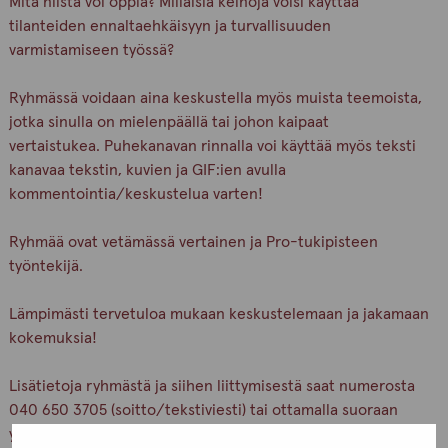
Mitä niistä voi oppia? Millaisia keinoja voisi käyttää
tilanteiden ennaltaehkäisyyn ja turvallisuuden
varmistamiseen työssä?
Ryhmässä voidaan aina keskustella myös muista teemoista,
jotka sinulla on mielenpäällä tai johon kaipaat
vertaistukea. Puhekanavan rinnalla voi käyttää myös teksti
kanavaa tekstin, kuvien ja GIF:ien avulla
kommentointia/keskustelua varten!
Ryhmää ovat vetämässä vertainen ja Pro-tukipisteen
työntekijä.
Lämpimästi tervetuloa mukaan keskustelemaan ja jakamaan
kokemuksia!
Lisätietoja ryhmästä ja siihen liittymisestä saat numerosta
040 650 3705 (soitto/tekstiviesti) tai ottamalla suoraan
yhteyttä Erjaan tai Tainaan.