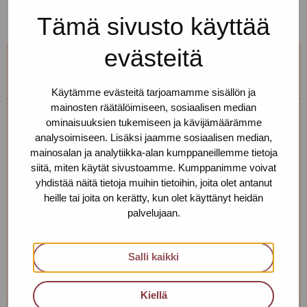
Tämä sivusto käyttää
evästeitä
Käytämme evästeitä tarjoamamme sisällön ja
mainosten räätälöimiseen, sosiaalisen median
ominaisuuksien tukemiseen ja kävijämäärämme
Erja Aalto
analysoimiseen. Lisäksi jaamme sosiaalisen median,
mainosalan ja analytiikka-alan kumppaneillemme tietoja
Toimipiste: Helsinki
siitä, miten käytät sivustoamme. Kumppanimme voivat
yhdistää näitä tietoja muihin tietoihin, joita olet antanut
Kehittämiskoordinaattori, sairaanhoitaja,
heille tai joita on kerätty, kun olet käyttänyt heidän
työnohjaaja
palvelujaan.
+358 40 725 0791
erja.aalto(at)protukipiste.fi
Salli kaikki
Henkilön
Henkilön
osaama
osaama
Kiellä
kieli
kieli