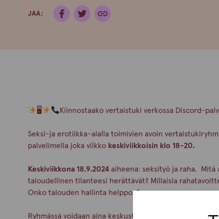
JAA:
🖥
Kiinnostaako vertaistuki verkossa Discord-pal
Seksi-ja erotiikka-alalla toimivien avoin vertaistukiry
palvelimella joka viikko
keskiviikkoisin klo 18-20.
Keskiviikkona 18.9.2024
aiheena: seksityö ja raha. Mitä 
taloudellinen tilanteesi herättävät? Millaisia rahatavoitt
Onko talouden hallinta helppoa?
Ryhmässä voidaan aina keskustella myös muista teemoist