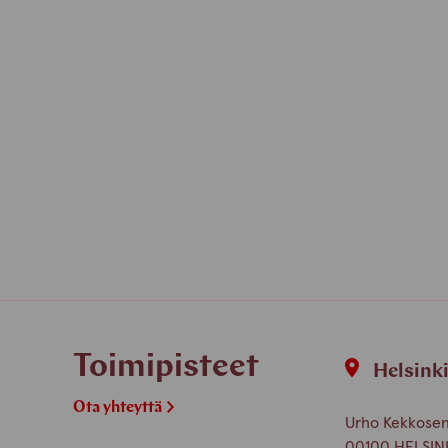
Toimipisteet
Helsink
Ota yhteyttä
Urho Kekkosen 
00100 HELSIN