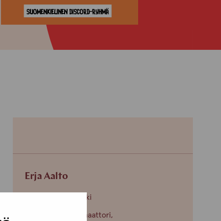
Erja Aalto
Toimipiste: Helsinki
Kehittämiskoordinaattori,