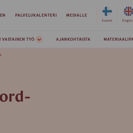
EEN
PALVELUKALENTERI
MEDIALLE
Valitse
Suomi
Valits
Engli
sivuston
sivust
kieleksi
kielek
 VASTAINEN TYÖ
AJANKOHTAISTA
MATERIAALIP
suomi
englan
A
ord-