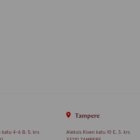
i
Tampere
katu 4-6 B, 5. krs
Aleksis Kiven katu 10 E, 3. krs
KI
33210 TAMPERE