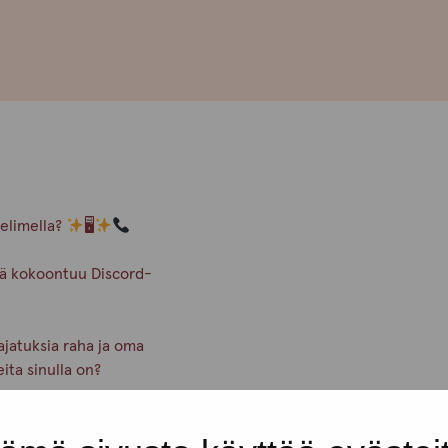
velimella?
🖥
hmä kokoontuu Discord-
ajatuksia raha ja oma
eita sinulla on?
a, jotka sinulla on mielenpäällä