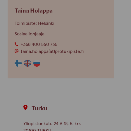
finnish
english
Taina Holappa
Toimipiste: Helsinki
Sosiaaliohjaaja
+358 400 560 735
taina.holappa(at)protukipiste.fi
Henkilön
Henkilön
Henkilön
osaama
osaama
osaama
kieli
kieli
kieli
finnish
english
russian
Turku
Yliopistonkatu 24 A 18, 5. krs
20100 TURKU