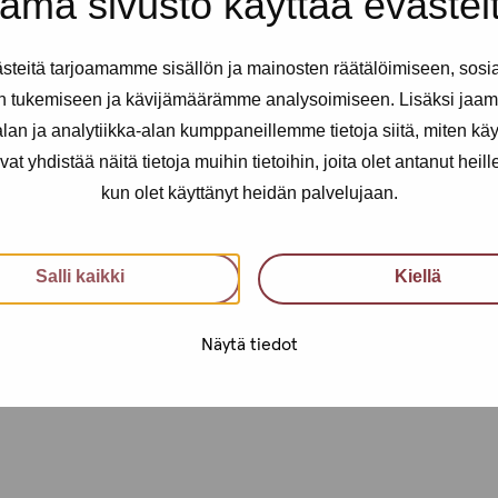
ämä sivusto käyttää evästei
i käyttää myös teksti kanavaa
telua varten!
teitä tarjoamamme sisällön ja mainosten räätälöimiseen, sosi
n tukemiseen ja kävijämäärämme analysoimiseen. Lisäksi jaam
öntekijä.
an ja analytiikka-alan kumppaneillemme tietoja siitä, miten kä
maan kokemuksia!
yhdistää näitä tietoja muihin tietoihin, joita olet antanut heille t
kun olet käyttänyt heidän palvelujaan.
osta 040 650 3705
ai ottamalla suoraan yhteyttä
Salli kaikki
Kiellä
Näytä tiedot