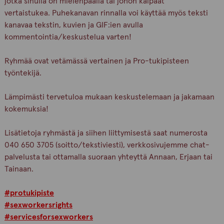
jotka sinulla on mielenpäällä tai johon kaipaat
vertaistukea. Puhekanavan rinnalla voi käyttää myös teksti
kanavaa tekstin, kuvien ja GIF:ien avulla
kommentointia/keskustelua varten!
Ryhmää ovat vetämässä vertainen ja Pro-tukipisteen
työntekijä.
Lämpimästi tervetuloa mukaan keskustelemaan ja jakamaan
kokemuksia!
Lisätietoja ryhmästä ja siihen liittymisestä saat numerosta
040 650 3705 (soitto/tekstiviesti), verkkosivujemme chat-
palvelusta tai ottamalla suoraan yhteyttä Annaan, Erjaan tai
Tainaan.
#protukipiste
#sexworkersrights
#servicesforsexworkers