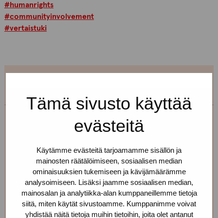
#humanrights
#communityinvolvement
#vertaistuki
Tämä sivusto käyttää
evästeitä
Erja Aalto
Toimipiste: Helsinki
Käytämme evästeitä tarjoamamme sisällön ja
mainosten räätälöimiseen, sosiaalisen median
Kehittämiskoordinaattori, sairaanhoitaja,
ominaisuuksien tukemiseen ja kävijämäärämme
työnohjaaja
analysoimiseen. Lisäksi jaamme sosiaalisen median,
mainosalan ja analytiikka-alan kumppaneillemme tietoja
+358 40 725 0791
siitä, miten käytät sivustoamme. Kumppanimme voivat
erja.aalto(at)protukipiste.fi
yhdistää näitä tietoja muihin tietoihin, joita olet antanut