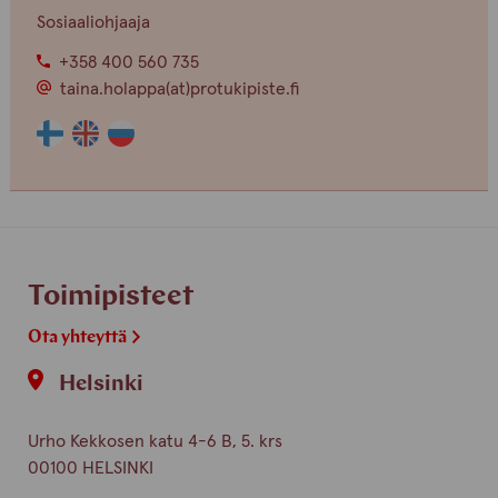
Sosiaaliohjaaja
+358 400 560 735
taina.holappa(at)protukipiste.fi
Henkilön
Henkilön
Henkilön
osaama
osaama
osaama
kieli
kieli
kieli
finnish
english
russian
Toimipisteet
Ota yhteyttä
Helsinki
Urho Kekkosen katu 4-6 B, 5. krs
00100 HELSINKI