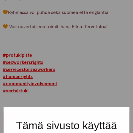
Ryhmässä voi puhua sekä suomea että englantia.
Vastuuvertaisena toimii ihana Elina. Tervetuloa!
#protukipiste
#sexworkersrights
#servicesforsexworkers
#humanrights
#communityinvolvement
#vertaistuki
Tämä sivusto käyttää