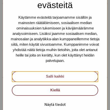
evästeitä
Erja Aalto
Käytämme evästeitä tarjoamamme sisällön ja
mainosten räätälöimiseen, sosiaalisen median
Toimipiste: Helsinki
ominaisuuksien tukemiseen ja kävijämäärämme
analysoimiseen. Lisäksi jaamme sosiaalisen median,
Kehittämiskoordinaattori, sairaanhoitaja,
mainosalan ja analytiikka-alan kumppaneillemme tietoja
työnohjaaja
siitä, miten käytät sivustoamme. Kumppanimme voivat
+358 40 725 0791
yhdistää näitä tietoja muihin tietoihin, joita olet antanut
heille tai joita on kerätty, kun olet käyttänyt heidän
erja.aalto(at)protukipiste.fi
palvelujaan.
Henkilön
Henkilön
osaama
osaama
Salli kaikki
kieli
kieli
finnish
english
Tiia Nohynek
Kiellä
Toimipiste: Helsinki
Näytä tiedot
Sosiaaliohjaaja