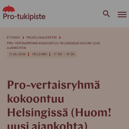
Skip
to
content
ETUSIVU
PALVELUKALENTERI
PRO-VERTAISRYHMÄ KOKOONTUU HELSINGISSÄ (HUOM! UUSI
AJANKOHTA)
11.06.2024
HELSINKI
17:00 - 19:00
Pro-vertaisryhmä
kokoontuu
Helsingissä (Huom!
uusi ajankohta)