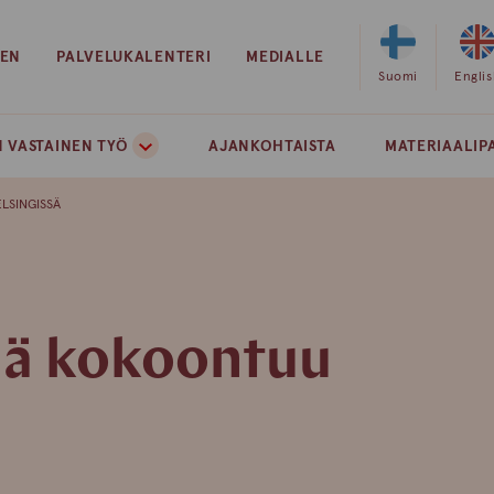
EEN
PALVELUKALENTERI
MEDIALLE
Valitse
Suomi
Valits
Engli
sivuston
sivust
kieleksi
kielek
 VASTAINEN TYÖ
AJANKOHTAISTA
MATERIAALIP
suomi
englan
LSINGISSÄ
mä kokoontuu