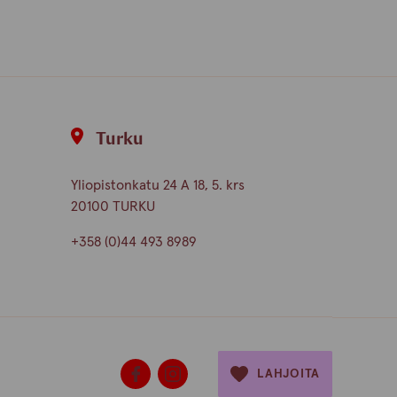
finnish
english
Turku
Yliopistonkatu 24 A 18, 5. krs
20100 TURKU
+358 (0)44 493 8989
LAHJOITA