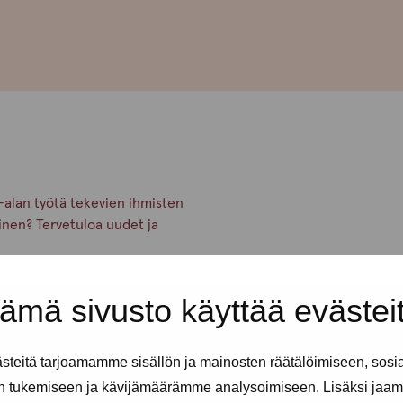
a-alan työtä tekevien ihmisten
inen? Tervetuloa uudet ja
 17-19. Seuraavat kevään 2025
ämä sivusto käyttää evästei
lle riippumatta sukupuoli-
teitä tarjoamamme sisällön ja mainosten räätälöimiseen, sosi
mässä voit olla anonyymi ja
n tukemiseen ja kävijämäärämme analysoimiseen. Lisäksi jaam