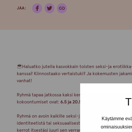
JAA:
Haluatko jutella kasvokkain toisten seksi-ja erotiikk
kanssa? Kiinnostaako vertaistuki? Ja kokemusten jakam
vanhat!
Ryhmä tapaa jatkossa kaksi kertaa kuussa, tiistaisin klo
T
kokoontumiset ovat:
6.5 ja 20.5.
Ryhmä on avoin kaikille seksi-ja erotiikka-alalla toimivi
Käytämme eväs
identiteetistä tai seksuaalisesta suuntautumisesta. Ryh
ominaisuuksie
kerrot itsestäsi juuri sen verran kuin haluat.