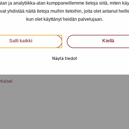
an ja analytiikka-alan kumppaneillemme tietoja siitä, miten kä
yhdistää näitä tietoja muihin tietoihin, joita olet antanut heille t
akin asioita voi nostaa
kun olet käyttänyt heidän palvelujaan.
a.
Salli kaikki
Kiellä
mme muuhunkin aikaan. Sovi siitä
Näytä tiedot
etuloa!