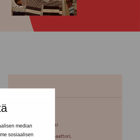
tä
Erja Aalto
Toimipiste: Helsinki
aalisen median
me sosiaalisen
Kehittämiskoordinaattori,