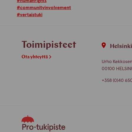
#humanrights
#communityinvolvement
#vertaistuki
Toimipisteet
Helsink
Ota yhteyttä
Urho Kekkosen 
00100 HELSIN
+358 (0)40 65