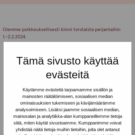
Olemme poikkeuksellisesti kiinni torstaista perjantaihin
1.-2.2.2024.
Tämä sivusto käyttää
evästeitä
Toimipisteet
Ota yhteyttä
Käytämme evästeitä tarjoamamme sisällön ja
mainosten räätälöimiseen, sosiaalisen median
Helsinki
ominaisuuksien tukemiseen ja kävijämäärämme
analysoimiseen. Lisäksi jaamme sosiaalisen median,
Urho Kekkosen katu 4-6 B, 5. krs
mainosalan ja analytiikka-alan kumppaneillemme tietoja
00100 HELSINKI
siitä, miten käytät sivustoamme. Kumppanimme voivat
yhdistää näitä tietoja muihin tietoihin, joita olet antanut
+358 (0)40 650 3705