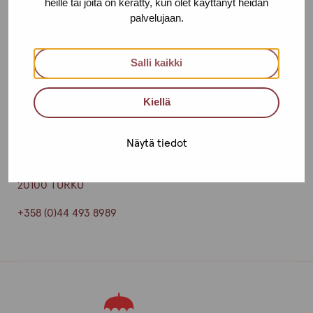
heille tai joita on kerätty, kun olet käyttänyt heidän
palvelujaan.
Tampere
Aleksis Kiven katu 10 E, 3. krs
Salli kaikki
33210 TAMPERE
Kiellä
+358 (0)45 265 0480
Turku
Näytä tiedot
Yliopistonkatu 24 A 18, 5. krs
20100 TURKU
+358 (0)44 493 8989