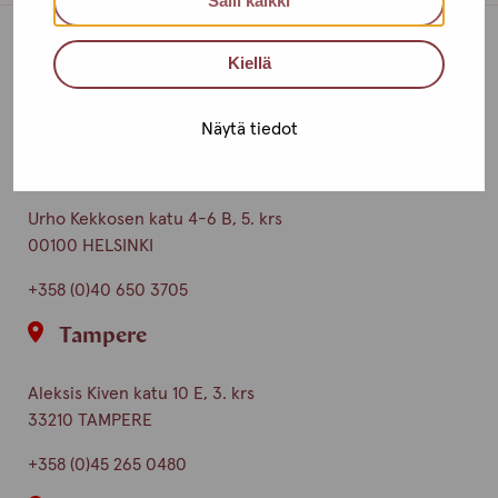
Salli kaikki
Kiellä
Toimipisteet
Ota yhteyttä
Näytä tiedot
Helsinki
Urho Kekkosen katu 4-6 B, 5. krs
00100 HELSINKI
+358 (0)40 650 3705
Tampere
Aleksis Kiven katu 10 E, 3. krs
33210 TAMPERE
+358 (0)45 265 0480