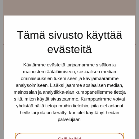
Varaa aikasi lääkärille terveystyöntekijän kautta. Alta
löydät yhteystiedot.
Tämä sivusto käyttää
evästeitä
Maire Henno
Käytämme evästeitä tarjoamamme sisällön ja
mainosten räätälöimiseen, sosiaalisen median
Toimipiste: Helsinki
ominaisuuksien tukemiseen ja kävijämäärämme
Terveydenhoitaja, seksuaalineuvoja
analysoimiseen. Lisäksi jaamme sosiaalisen median,
mainosalan ja analytiikka-alan kumppaneillemme tietoja
+358 40 709 0579
siitä, miten käytät sivustoamme. Kumppanimme voivat
maire.henno(at)protukipiste.fi
yhdistää näitä tietoja muihin tietoihin, joita olet antanut
heille tai joita on kerätty, kun olet käyttänyt heidän
Henkilön
Henkilön
Henkilön
Henkilön
palvelujaan.
osaama
osaama
osaama
osaama
kieli
kieli
kieli
kieli
finnish
english
estonia
russian