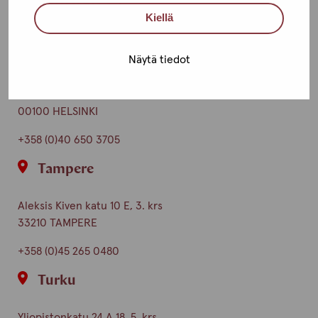
Toimipisteet
Kiellä
Ota yhteyttä
Helsinki
Näytä tiedot
Urho Kekkosen katu 4-6 B, 5. krs
00100 HELSINKI
+358 (0)40 650 3705
Tampere
Aleksis Kiven katu 10 E, 3. krs
33210 TAMPERE
+358 (0)45 265 0480
Turku
Yliopistonkatu 24 A 18, 5. krs