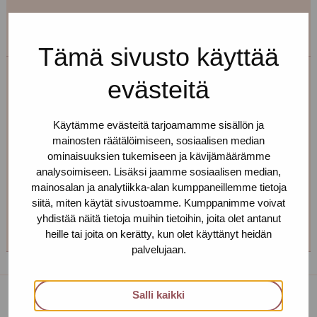
Tämä sivusto käyttää
evästeitä
Maire Henno
Toimipiste: Helsinki
Käytämme evästeitä tarjoamamme sisällön ja
mainosten räätälöimiseen, sosiaalisen median
Terveydenhoitaja, seksuaalineuvoja
ominaisuuksien tukemiseen ja kävijämäärämme
+358 40 709 0579
analysoimiseen. Lisäksi jaamme sosiaalisen median,
mainosalan ja analytiikka-alan kumppaneillemme tietoja
maire.henno(at)protukipiste.fi
siitä, miten käytät sivustoamme. Kumppanimme voivat
Henkilön
Henkilön
Henkilön
Henkilön
yhdistää näitä tietoja muihin tietoihin, joita olet antanut
osaama
osaama
osaama
osaama
heille tai joita on kerätty, kun olet käyttänyt heidän
palvelujaan.
kieli
kieli
kieli
kieli
finnish
english
estonia
russian
Salli kaikki