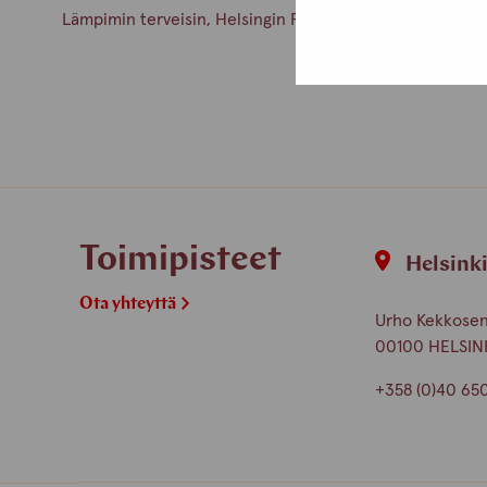
Lämpimin terveisin, Helsingin Protukipisteen henkilöku
Toimipisteet
Helsink
Ota yhteyttä
Urho Kekkosen 
00100 HELSIN
+358 (0)40 65