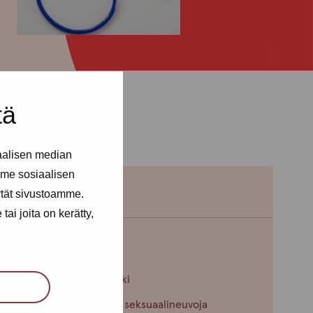
tä
aalisen median
me sosiaalisen
ytät sivustoamme.
ai joita on kerätty,
Maire Henno
Toimipiste: Helsinki
Terveydenhoitaja, seksuaalineuvoja