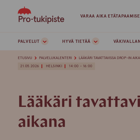
Skip
to
VARAA AIKA ETÄTAPAAMIS
content
PALVELUT
HYVÄ TIETÄÄ
VÄKIVALLAN
ETUSIVU
PALVELUKALENTERI
LÄÄKÄRI TAVATTAVISSA DROP-IN AIK
21.05.2026
HELSINKI
14:00 - 16:00
Lääkäri tavattav
aikana