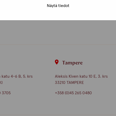
nta
Näytä tiedot
i
Tampere
katu 4-6 B, 5. krs
Aleksis Kiven katu 10 E, 3. krs
KI
33210 TAMPERE
0 3705
+358 (0)45 265 0480