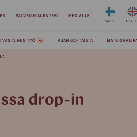
EEN
PALVELUKALENTERI
MEDIALLE
Valitse
Suomi
Valits
Engli
sivuston
sivust
kieleksi
kielek
 VASTAINEN TYÖ
AJANKOHTAISTA
MATERIAALIP
suomi
englan
ANA
issa drop-in