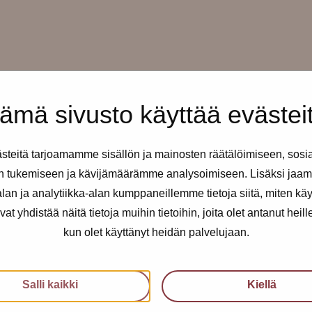
ämä sivusto käyttää evästei
teitä tarjoamamme sisällön ja mainosten räätälöimiseen, sosi
n tukemiseen ja kävijämäärämme analysoimiseen. Lisäksi jaam
io
on paikalla tänään klo 14-16.
an ja analytiikka-alan kumppaneillemme tietoja siitä, miten kä
yhdistää näitä tietoja muihin tietoihin, joita olet antanut heille t
kun olet käyttänyt heidän palvelujaan.
Salli kaikki
Kiellä