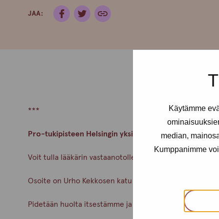
JAA:
T
Käytämme eväs
***
ominaisuuksie
Pro-tukipisteen Helsingin yksikön lääkäri Pauliina Aarn
median, mainosal
Kumppanimme voivat 
Voit tulla lääkärin vastaanotolle ilman ajanvarausta.
Osoite on Urho Kekkosen katu 4-6 B, 5krs.
Pidetään huolta itsestämme ja toisistamme!