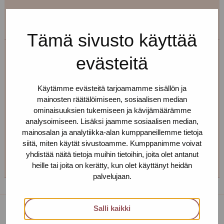
Tämä sivusto käyttää
evästeitä
Maire Henno
Toimipiste: Helsinki
Käytämme evästeitä tarjoamamme sisällön ja
mainosten räätälöimiseen, sosiaalisen median
Terveydenhoitaja, seksuaalineuvoja
ominaisuuksien tukemiseen ja kävijämäärämme
+358 40 709 0579
analysoimiseen. Lisäksi jaamme sosiaalisen median,
mainosalan ja analytiikka-alan kumppaneillemme tietoja
maire.henno(at)protukipiste.fi
siitä, miten käytät sivustoamme. Kumppanimme voivat
Henkilön
Henkilön
Henkilön
Henkilön
yhdistää näitä tietoja muihin tietoihin, joita olet antanut
osaama
osaama
osaama
osaama
heille tai joita on kerätty, kun olet käyttänyt heidän
palvelujaan.
kieli
kieli
kieli
kieli
finnish
english
estonia
russian
Salli kaikki