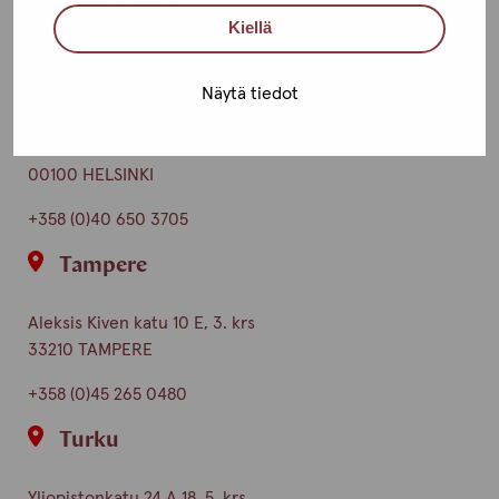
Toimipisteet
Kiellä
Ota yhteyttä
Helsinki
Näytä tiedot
Urho Kekkosen katu 4-6 B, 5. krs
00100 HELSINKI
+358 (0)40 650 3705
Tampere
Aleksis Kiven katu 10 E, 3. krs
33210 TAMPERE
+358 (0)45 265 0480
Turku
Yliopistonkatu 24 A 18, 5. krs