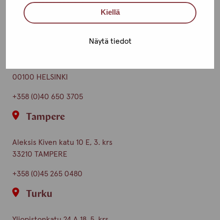
Toimipisteet
Kiellä
Ota yhteyttä
Helsinki
Näytä tiedot
Urho Kekkosen katu 4-6 B, 5. krs
00100 HELSINKI
+358 (0)40 650 3705
Tampere
Aleksis Kiven katu 10 E, 3. krs
33210 TAMPERE
+358 (0)45 265 0480
Turku
Yliopistonkatu 24 A 18, 5. krs