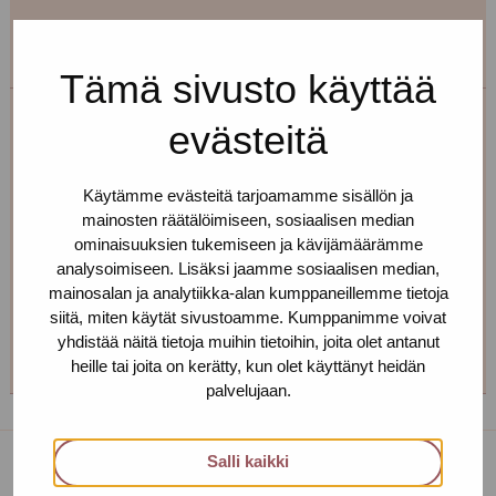
Tämä sivusto käyttää
evästeitä
Maire Henno
Toimipiste: Helsinki
Käytämme evästeitä tarjoamamme sisällön ja
mainosten räätälöimiseen, sosiaalisen median
Terveydenhoitaja, seksuaalineuvoja
ominaisuuksien tukemiseen ja kävijämäärämme
+358 40 709 0579
analysoimiseen. Lisäksi jaamme sosiaalisen median,
mainosalan ja analytiikka-alan kumppaneillemme tietoja
maire.henno(at)protukipiste.fi
siitä, miten käytät sivustoamme. Kumppanimme voivat
Henkilön
Henkilön
Henkilön
Henkilön
yhdistää näitä tietoja muihin tietoihin, joita olet antanut
osaama
osaama
osaama
osaama
heille tai joita on kerätty, kun olet käyttänyt heidän
palvelujaan.
kieli
kieli
kieli
kieli
finnish
english
estonia
russian
Salli kaikki