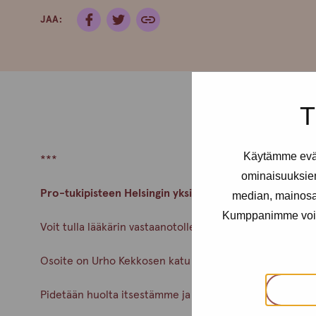
JAA:
T
Käytämme eväs
***
ominaisuuksie
Pro-tukipisteen Helsingin yksikön lääkäri Pauliina Aarn
median, mainosal
Kumppanimme voivat 
Voit tulla lääkärin vastaanotolle ilman ajanvarausta.
Osoite on Urho Kekkosen katu 4-6 B, 5krs.
Pidetään huolta itsestämme ja toisistamme!