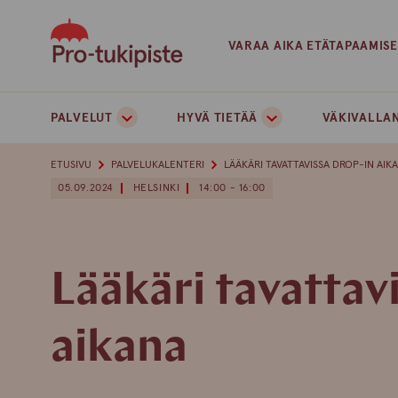
Skip
to
VARAA AIKA ETÄTAPAAMIS
content
PALVELUT
HYVÄ TIETÄÄ
VÄKIVALLAN
ETUSIVU
PALVELUKALENTERI
LÄÄKÄRI TAVATTAVISSA DROP-IN AIK
05.09.2024
HELSINKI
14:00 - 16:00
Lääkäri tavattav
aikana