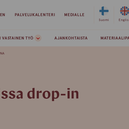
EEN
PALVELUKALENTERI
MEDIALLE
Valitse
Suomi
Valits
Engli
sivuston
sivust
kieleksi
kielek
 VASTAINEN TYÖ
AJANKOHTAISTA
MATERIAALIP
suomi
englan
ANA
issa drop-in