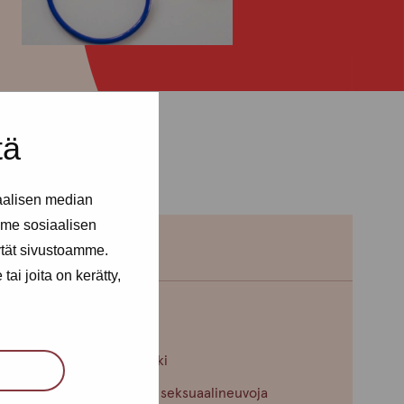
tä
aalisen median
me sosiaalisen
ytät sivustoamme.
ai joita on kerätty,
Maire Henno
Toimipiste: Helsinki
Terveydenhoitaja, seksuaalineuvoja