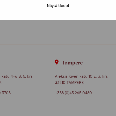
nta
Näytä tiedot
i
Tampere
katu 4-6 B, 5. krs
Aleksis Kiven katu 10 E, 3. krs
KI
33210 TAMPERE
0 3705
+358 (0)45 265 0480