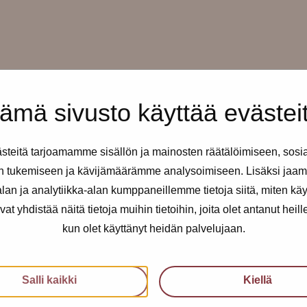
ämä sivusto käyttää evästei
teitä tarjoamamme sisällön ja mainosten räätälöimiseen, sosi
n tukemiseen ja kävijämäärämme analysoimiseen. Lisäksi jaam
io
on paikalla tänään klo 14-16.
an ja analytiikka-alan kumppaneillemme tietoja siitä, miten kä
yhdistää näitä tietoja muihin tietoihin, joita olet antanut heille t
kun olet käyttänyt heidän palvelujaan.
Salli kaikki
Kiellä