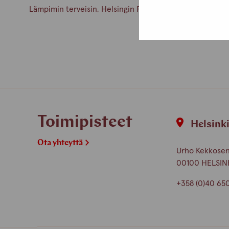
Lämpimin terveisin, Helsingin Protukipisteen henkilöku
Toimipisteet
Helsink
Ota yhteyttä
Urho Kekkosen 
00100 HELSIN
+358 (0)40 65