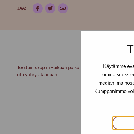
JAA:
T
Käytämme eväs
Torstain drop in -aikaan paikalla on lääkäri n klo 17-19. Mi
ominaisuuksie
ota yhteys Jaanaan.
median, mainosal
Kumppanimme voivat 