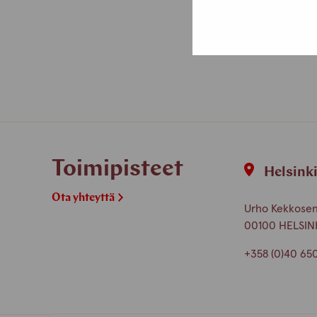
Toimipisteet
Helsink
Ota yhteyttä
Urho Kekkosen 
00100 HELSIN
+358 (0)40 65