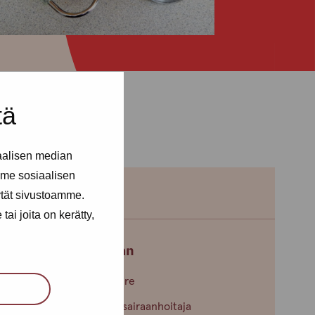
tä
aalisen median
me sosiaalisen
ytät sivustoamme.
ai joita on kerätty,
Jaana Häggman
Toimipiste: Tampere
Yksikön vastaava, sairaanhoitaja