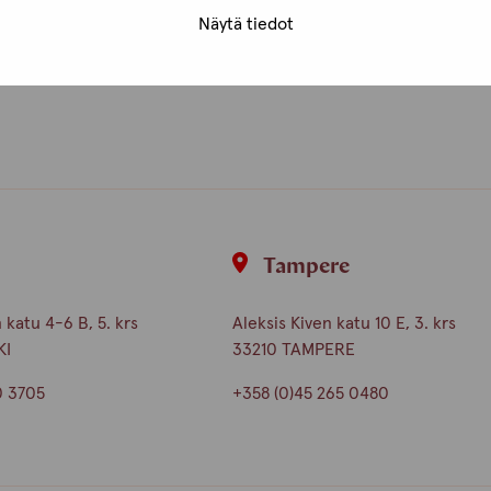
Näytä tiedot
i
Tampere
katu 4-6 B, 5. krs
Aleksis Kiven katu 10 E, 3. krs
KI
33210 TAMPERE
0 3705
+358 (0)45 265 0480