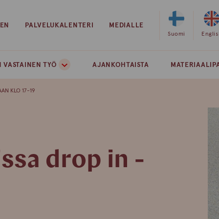
EEN
PALVELUKALENTERI
MEDIALLE
Valitse
Suomi
Valits
Engli
sivuston
sivust
kieleksi
kielek
 VASTAINEN TYÖ
AJANKOHTAISTA
MATERIAALIP
suomi
englan
AAN KLO 17-19
ssa drop in -