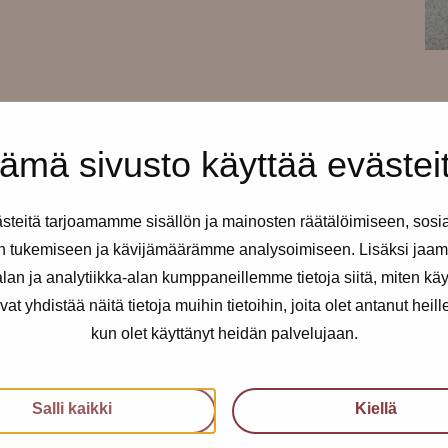
ämä sivusto käyttää evästei
teitä tarjoamamme sisällön ja mainosten räätälöimiseen, sosi
käli haluat varata ajan lääkärille,
n tukemiseen ja kävijämäärämme analysoimiseen. Lisäksi jaam
an ja analytiikka-alan kumppaneillemme tietoja siitä, miten kä
yhdistää näitä tietoja muihin tietoihin, joita olet antanut heille t
kun olet käyttänyt heidän palvelujaan.
Salli kaikki
Kiellä