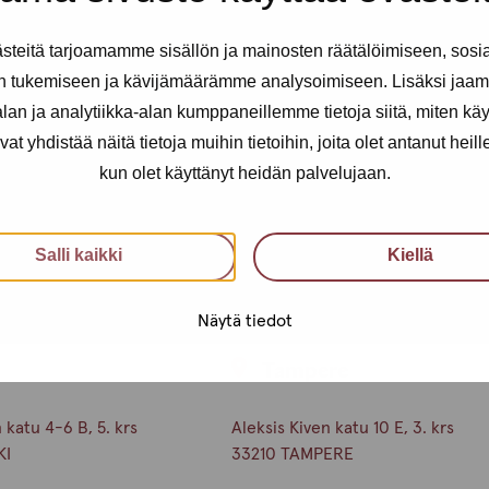
teitä tarjoamamme sisällön ja mainosten räätälöimiseen, sosi
n tukemiseen ja kävijämäärämme analysoimiseen. Lisäksi jaam
an ja analytiikka-alan kumppaneillemme tietoja siitä, miten kä
yhdistää näitä tietoja muihin tietoihin, joita olet antanut heille t
kun olet käyttänyt heidän palvelujaan.
ään keskiviikkona 2.7.
Salli kaikki
Kiellä
Näytä tiedot
i
Tampere
katu 4-6 B, 5. krs
Aleksis Kiven katu 10 E, 3. krs
KI
33210 TAMPERE