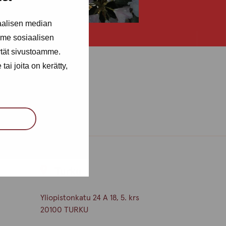
aalisen median
me sosiaalisen
ytät sivustoamme.
ai joita on kerätty,
Turku
Yliopistonkatu 24 A 18, 5. krs
20100 TURKU