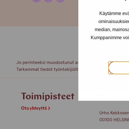
Käytämme eväs
ominaisuuksie
median, mainosal
Kumppanimme voivat 
Jo perinteeksi muodostunut asiakkaiden kesäretki pidet
Tarkemmat tiedot työntekijöiltä!
Toimipisteet
Helsink
Ota yhteyttä
Urho Kekkosen 
00100 HELSIN