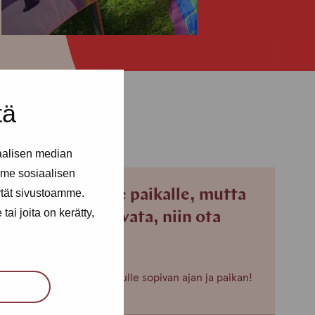
tä
aalisen median
me sosiaalisen
Jos et pääse paikalle, mutta
ytät sivustoamme.
ai joita on kerätty,
haluaisit tavata, niin ota
yhteyttä!
Voimme sopia sinulle sopivan ajan ja paikan!