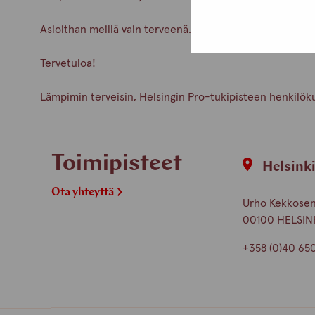
Asioithan meillä vain terveenä. Pidetään huolta itsest
Tervetuloa!
Lämpimin terveisin, Helsingin Pro-tukipisteen henkilök
Toimipisteet
Helsink
Ota yhteyttä
Urho Kekkosen 
00100 HELSIN
+358 (0)40 65