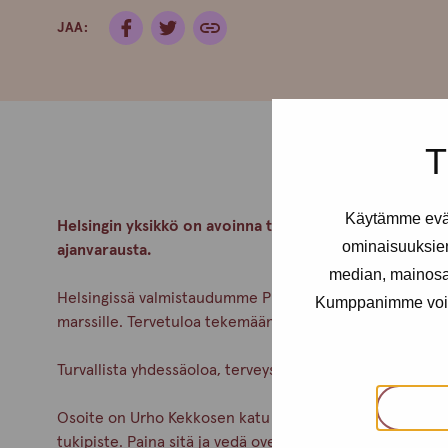
JAA:
T
Käytämme eväs
Helsingin yksikkö on avoinna tiistaisin klo 14-18 ja tors
ominaisuuksie
ajanvarausta.
median, mainosal
Helsingissä valmistaudumme Pride-kulkueeseen ja teem
Kumppanimme voivat 
marssille. Tervetuloa tekemään oma kylttisi ja osallis
Turvallista yhdessäoloa, terveyspalveluita, tukea ja kes
Osoite on Urho Kekkosen katu 4-6 B, 5krs. Alaovella on
tukipiste. Paina sitä ja vedä ovenkahvasta.