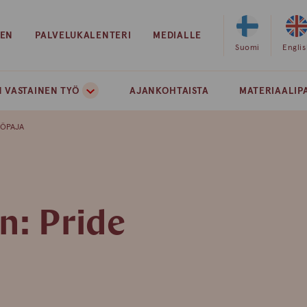
EEN
PALVELUKALENTERI
MEDIALLE
Valitse
Suomi
Valits
Engli
sivuston
sivust
kieleksi
kielek
 VASTAINEN TYÖ
AJANKOHTAISTA
MATERIAALIP
suomi
englan
YÖPAJA
n: Pride