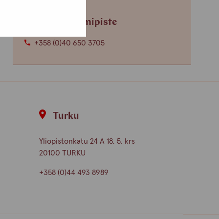
Helsingin toimipiste
+358 (0)40 650 3705
Turku
Yliopistonkatu 24 A 18, 5. krs
20100 TURKU
+358 (0)44 493 8989