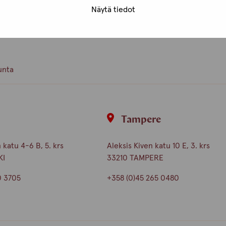
Näytä tiedot
ämme ja toisistamme!
unta
i
Tampere
katu 4-6 B, 5. krs
Aleksis Kiven katu 10 E, 3. krs
KI
33210 TAMPERE
0 3705
+358 (0)45 265 0480