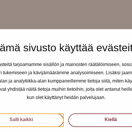
ämä sivusto käyttää evästei
teitä tarjoamamme sisällön ja mainosten räätälöimiseen, sosi
taisin klo 12-16 ilman
n tukemiseen ja kävijämäärämme analysoimiseen. Lisäksi jaam
an ja analytiikka-alan kumppaneillemme tietoja siitä, miten kä
me drop-in aikana kylttejä
yhdistää näitä tietoja muihin tietoihin, joita olet antanut heille t
tumaan Pride-huumaan!
kun olet käyttänyt heidän palvelujaan.
kusteluapua.
Salli kaikki
Kiellä
 summeri, jossa lukee Pro-