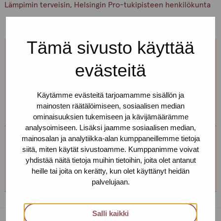
Lämpimin terveisin, Helsingin Pro-tukipisteen henkilökunta
Tämä sivusto käyttää
Jos et pääse paikalle, mutta haluaisit
evästeitä
tavata, niin ota yhteyttä!
Käytämme evästeitä tarjoamamme sisällön ja
Voimme sopia sinulle sopivan ajan ja paikan!
mainosten räätälöimiseen, sosiaalisen median
ominaisuuksien tukemiseen ja kävijämäärämme
analysoimiseen. Lisäksi jaamme sosiaalisen median,
mainosalan ja analytiikka-alan kumppaneillemme tietoja
Helsingin toimipiste
siitä, miten käytät sivustoamme. Kumppanimme voivat
yhdistää näitä tietoja muihin tietoihin, joita olet antanut
+358 (0)40 650 3705
heille tai joita on kerätty, kun olet käyttänyt heidän
palvelujaan.
Salli kaikki