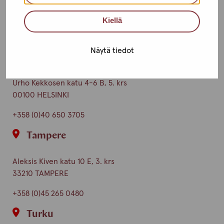
Toimipisteet
Kiellä
Ota yhteyttä
Näytä tiedot
Helsinki
Urho Kekkosen katu 4-6 B, 5. krs
00100 HELSINKI
+358 (0)40 650 3705
Tampere
Aleksis Kiven katu 10 E, 3. krs
33210 TAMPERE
+358 (0)45 265 0480
Turku