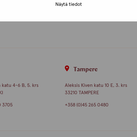
Näytä tiedot
unta
i
Tampere
katu 4-6 B, 5. krs
Aleksis Kiven katu 10 E, 3. krs
KI
33210 TAMPERE
0 3705
+358 (0)45 265 0480