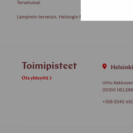
Tervetuloa!
Lämpimin terveisin, Helsingin Pro-tukipisteen henkilök
Toimipisteet
Helsink
Ota yhteyttä
Urho Kekkosen 
00100 HELSIN
+358 (0)40 65