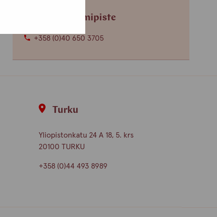
Helsingin toimipiste
+358 (0)40 650 3705
Turku
Yliopistonkatu 24 A 18, 5. krs
20100 TURKU
+358 (0)44 493 8989