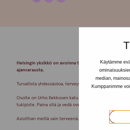
T
Käytämme eväs
Helsingin yksikkö on avoinna tiistaisin klo 14-18 ja tors
ajanvarausta.
ominaisuuksie
median, mainosal
Turvallista yhdessäoloa, terveyspalveluita, tukea ja kes
Kumppanimme voivat 
Osoite on Urho Kekkosen katu 4-6 B, 5krs. Alaovella on
tukipiste. Paina sitä ja vedä ovenkahvasta.
Asioithan meillä vain terveenä. Pidetään huolta itsest