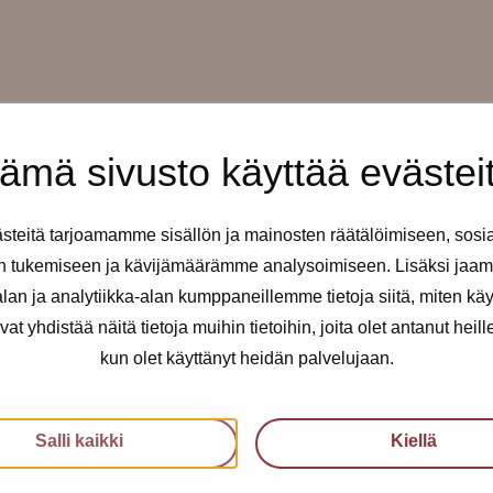
ämä sivusto käyttää evästei
teitä tarjoamamme sisällön ja mainosten räätälöimiseen, sosi
taisin klo 12-16 ilman
n tukemiseen ja kävijämäärämme analysoimiseen. Lisäksi jaam
an ja analytiikka-alan kumppaneillemme tietoja siitä, miten kä
kusteluapua.
yhdistää näitä tietoja muihin tietoihin, joita olet antanut heille t
kun olet käyttänyt heidän palvelujaan.
 summeri, jossa lukee Pro-
Salli kaikki
Kiellä
ämme ja toisistamme!