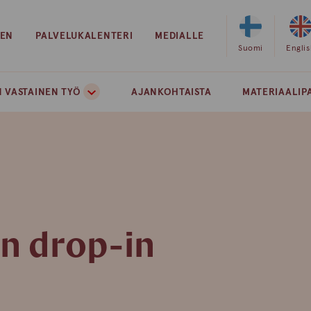
EEN
PALVELUKALENTERI
MEDIALLE
Valitse
Suomi
Valits
Engli
sivuston
sivust
kieleksi
kielek
 VASTAINEN TYÖ
AJANKOHTAISTA
MATERIAALIP
suomi
englan
ön drop-in