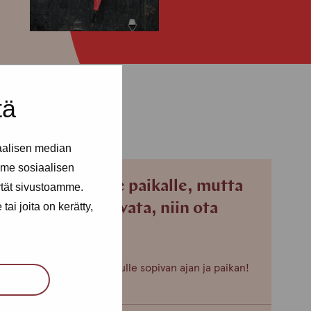
tä
aalisen median
me sosiaalisen
Jos et pääse paikalle, mutta
ytät sivustoamme.
haluaisit tavata, niin ota
ai joita on kerätty,
yhteyttä!
Voimme sopia sinulle sopivan ajan ja paikan!