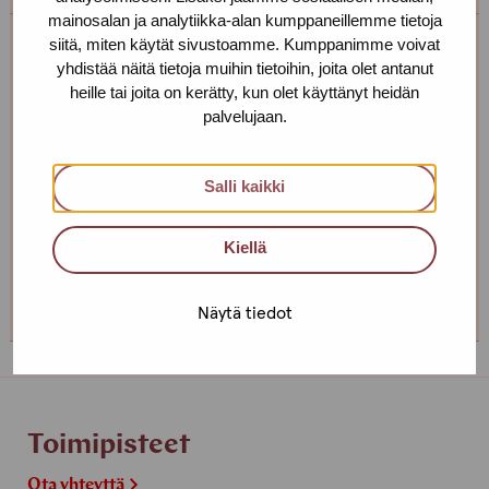
mainosalan ja analytiikka-alan kumppaneillemme tietoja
siitä, miten käytät sivustoamme. Kumppanimme voivat
Erja Aalto
yhdistää näitä tietoja muihin tietoihin, joita olet antanut
heille tai joita on kerätty, kun olet käyttänyt heidän
Toimipiste: Helsinki
palvelujaan.
Kehittämiskoordinaattori, sairaanhoitaja,
työnohjaaja
Salli kaikki
+358 40 725 0791
erja.aalto(at)protukipiste.fi
Kiellä
Henkilön
Henkilön
osaama
osaama
Näytä tiedot
kieli
kieli
finnish
english
Toimipisteet
Ota yhteyttä