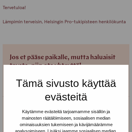
Tervetuloa!
Lämpimin terveisin, Helsingin Pro-tukipisteen henkilökunta
Jos et pääse paikalle, mutta haluaisit
tavata, niin ota yhteyttä!
Tämä sivusto käyttää
Voimme sopia sinulle sopivan ajan ja paikan!
evästeitä
Helsingin toimipiste
Käytämme evästeitä tarjoamamme sisällön ja
mainosten räätälöimiseen, sosiaalisen median
+358 (0)40 650 3705
ominaisuuksien tukemiseen ja kävijämäärämme
analysoimiseen. Lisäksi jaamme sosiaalisen median,