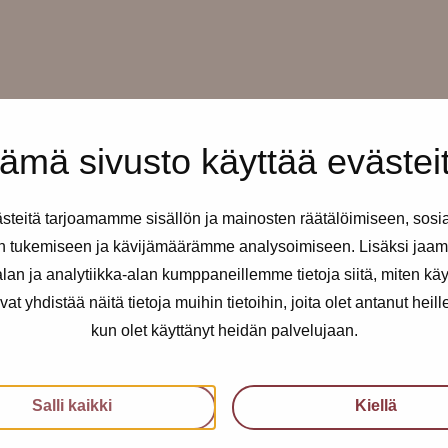
ämä sivusto käyttää evästei
teitä tarjoamamme sisällön ja mainosten räätälöimiseen, sosi
n tukemiseen ja kävijämäärämme analysoimiseen. Lisäksi jaam
an ja analytiikka-alan kumppaneillemme tietoja siitä, miten kä
kusteluapua.
yhdistää näitä tietoja muihin tietoihin, joita olet antanut heille t
 summeri, jossa lukee Pro-
kun olet käyttänyt heidän palvelujaan.
ämme ja toisistamme!
Salli kaikki
Kiellä