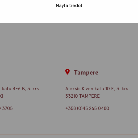
Näytä tiedot
unta
i
Tampere
katu 4-6 B, 5. krs
Aleksis Kiven katu 10 E, 3. krs
KI
33210 TAMPERE
0 3705
+358 (0)45 265 0480