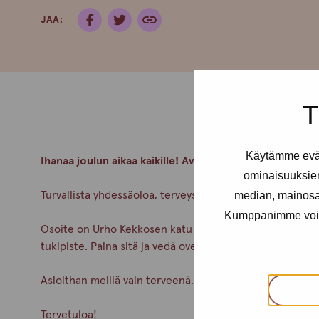
JAA:
T
Käytämme eväs
Ihanaa joulun aikaa kaikille! Avaamme taas 7.1.2025!
ominaisuuksie
median, mainosal
Turvallista yhdessäoloa, terveyspalveluita, tukea ja kes
Kumppanimme voivat 
Osoite on Urho Kekkosen katu 4-6 B, 5krs. Alaovella on
tukipiste. Paina sitä ja vedä ovenkahvasta.
Asioithan meillä vain terveenä. Pidetään huolta itsest
Tervetuloa!