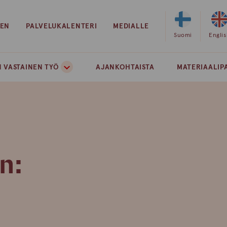
EEN
PALVELUKALENTERI
MEDIALLE
Valitse
Suomi
Valits
Engli
sivuston
sivust
kieleksi
kielek
 VASTAINEN TYÖ
AJANKOHTAISTA
MATERIAALIP
suomi
englan
n: