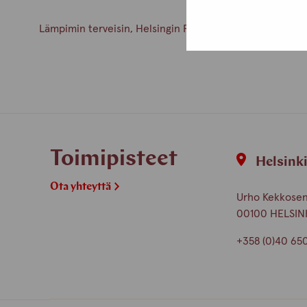
Lämpimin terveisin, Helsingin Pro-tukipisteen henkilök
Toimipisteet
Helsink
Ota yhteyttä
Urho Kekkosen 
00100 HELSIN
+358 (0)40 65