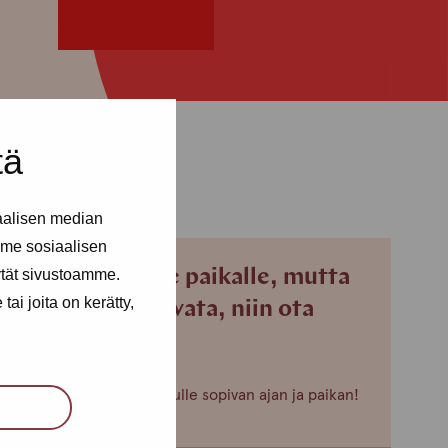
tä
aalisen median
me sosiaalisen
ytät sivustoamme.
Jos et pääse paikalle, mutta
ai joita on kerätty,
haluaisit tavata, niin ota
yhteyttä!
Voimme sopia sinulle sopivan ajan ja paikan!