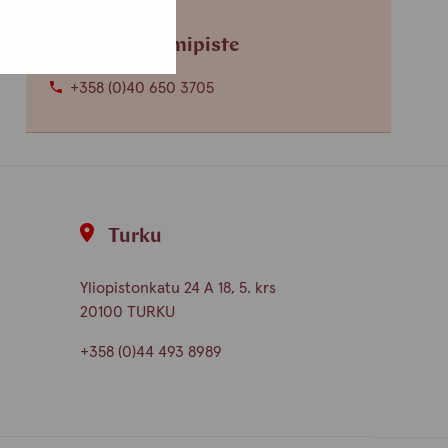
Helsingin toimipiste
+358 (0)40 650 3705
Turku
Yliopistonkatu 24 A 18, 5. krs
20100 TURKU
+358 (0)44 493 8989