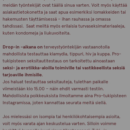
meidän työntekijät ovat täällä sinua varten. Voit myös käyttää
asiakastietokonetta ja saat apua esimerkiksi lomakkeiden tai
hakemusten täyttämisessä – ihan rauhassa ja omassa
tahdissasi. Saat meiltä myös erilaisia turvaseksimateriaaleja,
kuten kondomeja ja liukuvoiteita.
Drop-in -a
ikana on
terveystyöntekijän vastaanotolla
mahdollista testauttaa klamydia, tippuri, hiv ja kuppa. Pro-
tukipisteen seksitautitestaus on tarkoitettu ainoastaan
seksi- ja erotiikka-aloilla toimiville tai vastikkeellista seksiä
tarjoaville ihmisille
.
Jos haluat testauttaa seksitauteja, tulethan paikalle
viimeistään klo 15.00 – näin ehdit varmasti testiin.
Mahdollisista poikkeuksista ilmoitamme aina Pro-tukipisteen
Instagramissa, joten kannattaa seurata meitä siellä.
Jos mielessäsi on isompia tai henkilökohtaisempia asioita,
voit myös varata ajan keskustelua varten. Silloin voimme