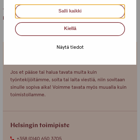
Terveisin,
Salli kaikki
Helsingin Pro-tukipisteen porukka
Kiellä
Näytä tiedot
Olemme avoinna joka arkipäivä.
Jos et pääse tai halua tavata muita kuin
työntekijöitämme, soita tai laita viestiä, niin sovitaan
sinulle sopiva aika! Voimme tavata myös muualla kuin
toimistollamme.
Helsingin toimipiste
+358 (0)40 650 3705