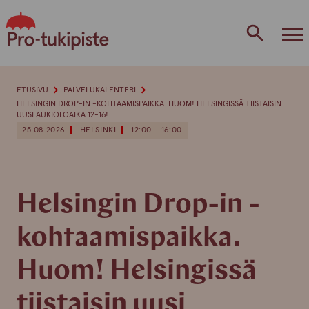
Skip
to
content
ETUSIVU
PALVELUKALENTERI
HELSINGIN DROP-IN -KOHTAAMISPAIKKA. HUOM! HELSINGISSÄ TIISTAISIN
UUSI AUKIOLOAIKA 12-16!
25.08.2026
HELSINKI
12:00 - 16:00
Helsingin Drop-in -
kohtaamispaikka.
Huom! Helsingissä
tiistaisin uusi