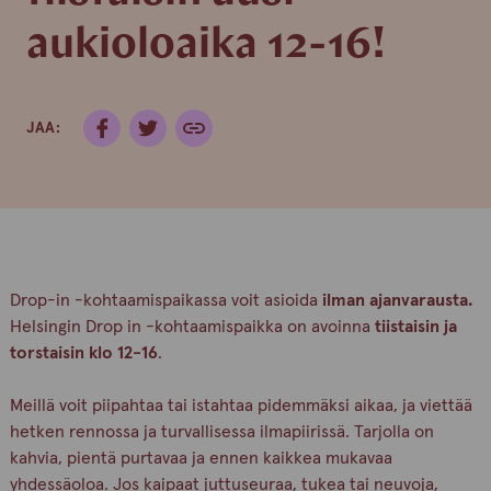
aukioloaika 12-16!
JAA:
Drop-in -kohtaamispaikassa voit asioida
ilman ajanvarausta.
Helsingin Drop in -kohtaamispaikka on avoinna
tiistaisin ja
torstaisin klo 12-16
.
Meillä voit piipahtaa tai istahtaa pidemmäksi aikaa, ja viettää
hetken rennossa ja turvallisessa ilmapiirissä. Tarjolla on
kahvia, pientä purtavaa ja ennen kaikkea mukavaa
yhdessäoloa. Jos kaipaat juttuseuraa, tukea tai neuvoja,