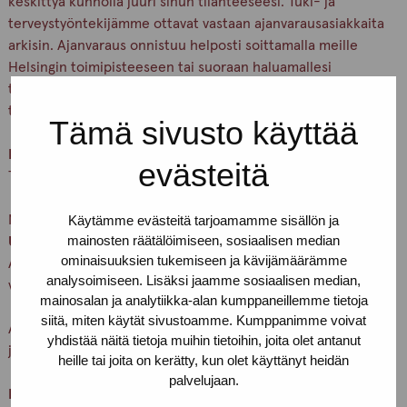
keskittyä kunnolla juuri sinun tilanteeseesi. Tuki- ja
terveystyöntekijämme ottavat vastaan ajanvarausasiakkaita
arkisin. Ajanvaraus onnistuu helposti soittamalla meille
Helsingin toimipisteeseen tai suoraan haluamallesi
työntekijälle. Voit myös sopia ajanvarauksesta Drop in -
työntekijän kanssa.
Tämä sivusto käyttää
Kaikki palvelumme ovat nimettömiä ja maksuttomia.
evästeitä
Tule rohkeasti sellaisena kuin olet!
Meidät löydät osoitteesta:
Käytämme evästeitä tarjoamamme sisällön ja
mainosten räätälöimiseen, sosiaalisen median
Urho Kekkosen katu 4–6 B, 5. kerros.
ominaisuuksien tukemiseen ja kävijämäärämme
Alaoven summerissa lukee
Pro-tukipiste
– paina nappia ja
analysoimiseen. Lisäksi jaamme sosiaalisen median,
vedä ovenkahvasta.
mainosalan ja analytiikka-alan kumppaneillemme tietoja
siitä, miten käytät sivustoamme. Kumppanimme voivat
Asioithan meillä vain terveenä. Pidetään huolta itsestämme
yhdistää näitä tietoja muihin tietoihin, joita olet antanut
ja toisistamme
heille tai joita on kerätty, kun olet käyttänyt heidän
palvelujaan.
Lämpimästi tervetuloa!