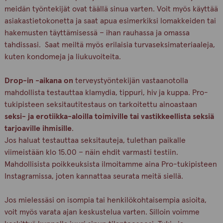
meidän työntekijät ovat täällä sinua varten. Voit myös käyttää
asiakastietokonetta ja saat apua esimerkiksi lomakkeiden tai
hakemusten täyttämisessä – ihan rauhassa ja omassa
tahdissasi. Saat meiltä myös erilaisia turvaseksimateriaaleja,
kuten kondomeja ja liukuvoiteita.
Drop-in -a
ikana on
terveystyöntekijän vastaanotolla
mahdollista testauttaa klamydia, tippuri, hiv ja kuppa. Pro-
tukipisteen seksitautitestaus on tarkoitettu ainoastaan
seksi- ja erotiikka-aloilla toimiville tai vastikkeellista seksiä
tarjoaville ihmisille
.
Jos haluat testauttaa seksitauteja, tulethan paikalle
viimeistään klo 15.00 – näin ehdit varmasti testiin.
Mahdollisista poikkeuksista ilmoitamme aina Pro-tukipisteen
Instagramissa, joten kannattaa seurata meitä siellä.
Jos mielessäsi on isompia tai henkilökohtaisempia asioita,
voit myös varata ajan keskustelua varten. Silloin voimme