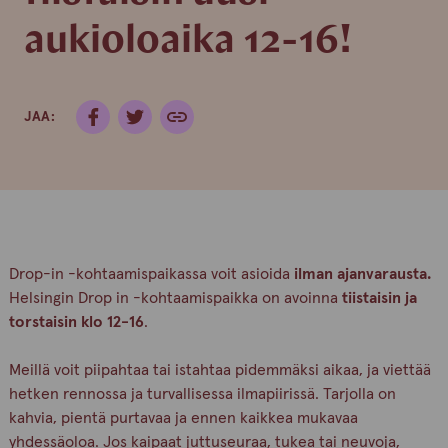
aukioloaika 12-16!
JAA:
Drop-in -kohtaamispaikassa voit asioida
ilman ajanvarausta.
Helsingin Drop in -kohtaamispaikka on avoinna
tiistaisin ja
torstaisin klo 12-16
.
Meillä voit piipahtaa tai istahtaa pidemmäksi aikaa, ja viettää
hetken rennossa ja turvallisessa ilmapiirissä. Tarjolla on
kahvia, pientä purtavaa ja ennen kaikkea mukavaa
yhdessäoloa. Jos kaipaat juttuseuraa, tukea tai neuvoja,