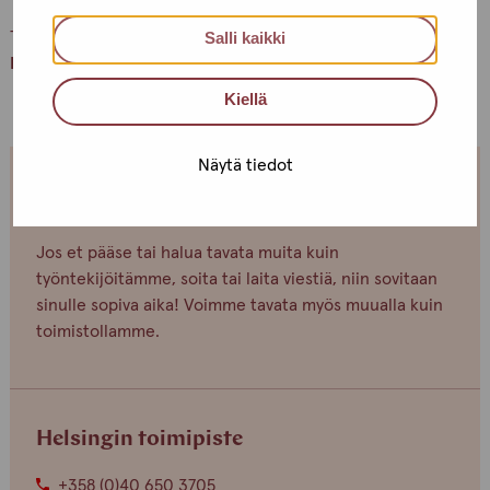
Terveisin,
Salli kaikki
Helsingin Pro-tukipisteen porukka
Kiellä
Näytä tiedot
Olemme avoinna joka arkipäivä.
Jos et pääse tai halua tavata muita kuin
työntekijöitämme, soita tai laita viestiä, niin sovitaan
sinulle sopiva aika! Voimme tavata myös muualla kuin
toimistollamme.
Helsingin toimipiste
+358 (0)40 650 3705