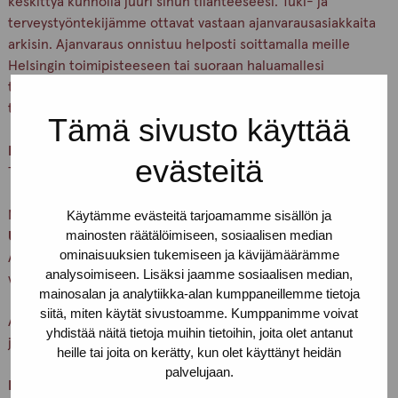
keskittyä kunnolla juuri sinun tilanteeseesi. Tuki- ja
terveystyöntekijämme ottavat vastaan ajanvarausasiakkaita
arkisin. Ajanvaraus onnistuu helposti soittamalla meille
Helsingin toimipisteeseen tai suoraan haluamallesi
työntekijälle. Voit myös sopia ajanvarauksesta Drop in -
työntekijän kanssa.
Tämä sivusto käyttää
Kaikki palvelumme ovat nimettömiä ja maksuttomia.
evästeitä
Tule rohkeasti sellaisena kuin olet!
Meidät löydät osoitteesta:
Käytämme evästeitä tarjoamamme sisällön ja
mainosten räätälöimiseen, sosiaalisen median
Urho Kekkosen katu 4–6 B, 5. kerros.
ominaisuuksien tukemiseen ja kävijämäärämme
Alaoven summerissa lukee
Pro-tukipiste
– paina nappia ja
analysoimiseen. Lisäksi jaamme sosiaalisen median,
vedä ovenkahvasta.
mainosalan ja analytiikka-alan kumppaneillemme tietoja
siitä, miten käytät sivustoamme. Kumppanimme voivat
Asioithan meillä vain terveenä. Pidetään huolta itsestämme
yhdistää näitä tietoja muihin tietoihin, joita olet antanut
ja toisistamme
heille tai joita on kerätty, kun olet käyttänyt heidän
palvelujaan.
Lämpimästi tervetuloa!