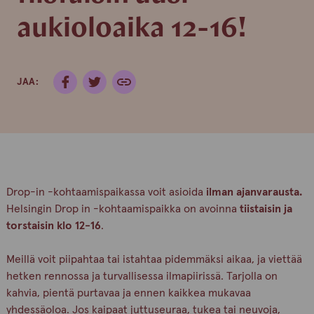
aukioloaika 12-16!
JAA:
Drop-in -kohtaamispaikassa voit asioida
ilman ajanvarausta.
Helsingin Drop in -kohtaamispaikka on avoinna
tiistaisin ja
torstaisin klo 12-16
.
Meillä voit piipahtaa tai istahtaa pidemmäksi aikaa, ja viettää
hetken rennossa ja turvallisessa ilmapiirissä. Tarjolla on
kahvia, pientä purtavaa ja ennen kaikkea mukavaa
yhdessäoloa. Jos kaipaat juttuseuraa, tukea tai neuvoja,