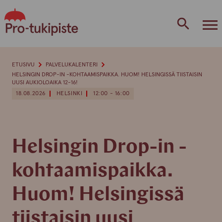
Skip
to
content
ETUSIVU
PALVELUKALENTERI
HELSINGIN DROP-IN -KOHTAAMISPAIKKA. HUOM! HELSINGISSÄ TIISTAISIN
UUSI AUKIOLOAIKA 12-16!
18.08.2026
HELSINKI
12:00 - 16:00
Helsingin Drop-in -
kohtaamispaikka.
Huom! Helsingissä
tiistaisin uusi