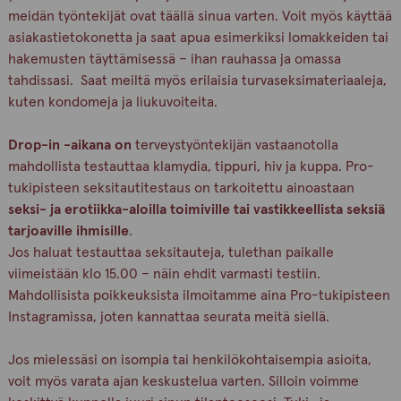
meidän työntekijät ovat täällä sinua varten. Voit myös käyttää
asiakastietokonetta ja saat apua esimerkiksi lomakkeiden tai
hakemusten täyttämisessä – ihan rauhassa ja omassa
tahdissasi. Saat meiltä myös erilaisia turvaseksimateriaaleja,
kuten kondomeja ja liukuvoiteita.
Drop-in -a
ikana on
terveystyöntekijän vastaanotolla
mahdollista testauttaa klamydia, tippuri, hiv ja kuppa. Pro-
tukipisteen seksitautitestaus on tarkoitettu ainoastaan
seksi- ja erotiikka-aloilla toimiville tai vastikkeellista seksiä
tarjoaville ihmisille
.
Jos haluat testauttaa seksitauteja, tulethan paikalle
viimeistään klo 15.00 – näin ehdit varmasti testiin.
Mahdollisista poikkeuksista ilmoitamme aina Pro-tukipisteen
Instagramissa, joten kannattaa seurata meitä siellä.
Jos mielessäsi on isompia tai henkilökohtaisempia asioita,
voit myös varata ajan keskustelua varten. Silloin voimme