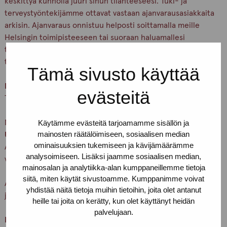
keskittyä kunnolla juuri sinun tilanteeseesi. Tuki- ja
terveystyöntekijämme ottavat vastaan ajanvarausasiakkaita
arkisin. Ajanvaraus onnistuu helposti soittamalla meille
Helsingin toimipisteeseen tai suoraan haluamallesi
työntekijälle. Voit myös sopia ajanvarauksesta Drop in -
työntekijän kanssa.
Tämä sivusto käyttää
Kaikki palvelumme ovat nimettömiä ja maksuttomia.
evästeitä
Tule rohkeasti sellaisena kuin olet!
Meidät löydät osoitteesta:
Käytämme evästeitä tarjoamamme sisällön ja
mainosten räätälöimiseen, sosiaalisen median
Urho Kekkosen katu 4–6 B, 5. kerros.
ominaisuuksien tukemiseen ja kävijämäärämme
Alaoven summerissa lukee
Pro-tukipiste
– paina nappia ja
analysoimiseen. Lisäksi jaamme sosiaalisen median,
vedä ovenkahvasta.
mainosalan ja analytiikka-alan kumppaneillemme tietoja
siitä, miten käytät sivustoamme. Kumppanimme voivat
Asioithan meillä vain terveenä. Pidetään huolta itsestämme
yhdistää näitä tietoja muihin tietoihin, joita olet antanut
ja toisistamme
heille tai joita on kerätty, kun olet käyttänyt heidän
palvelujaan.
Lämpimästi tervetuloa!