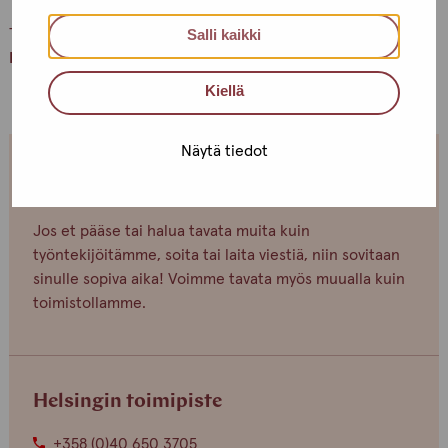
Terveisin,
Salli kaikki
Helsingin Pro-tukipisteen porukka
Kiellä
Näytä tiedot
Olemme avoinna joka arkipäivä.
Jos et pääse tai halua tavata muita kuin
työntekijöitämme, soita tai laita viestiä, niin sovitaan
sinulle sopiva aika! Voimme tavata myös muualla kuin
toimistollamme.
Helsingin toimipiste
+358 (0)40 650 3705