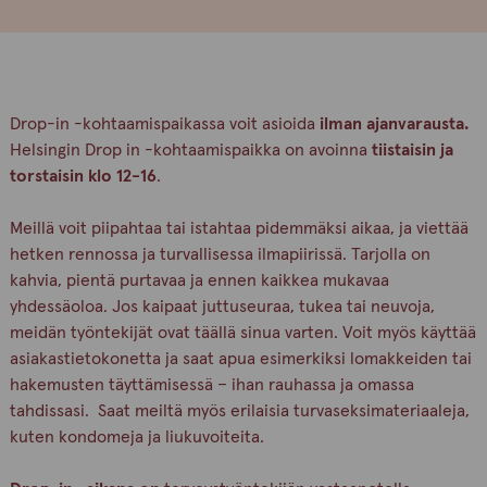
Drop-in -kohtaamispaikassa voit asioida
ilman ajanvarausta.
Helsingin Drop in -kohtaamispaikka on avoinna
tiistaisin ja
torstaisin klo 12-16
.
Meillä voit piipahtaa tai istahtaa pidemmäksi aikaa, ja viettää
hetken rennossa ja turvallisessa ilmapiirissä. Tarjolla on
kahvia, pientä purtavaa ja ennen kaikkea mukavaa
yhdessäoloa. Jos kaipaat juttuseuraa, tukea tai neuvoja,
meidän työntekijät ovat täällä sinua varten. Voit myös käyttää
asiakastietokonetta ja saat apua esimerkiksi lomakkeiden tai
hakemusten täyttämisessä – ihan rauhassa ja omassa
tahdissasi. Saat meiltä myös erilaisia turvaseksimateriaaleja,
kuten kondomeja ja liukuvoiteita.