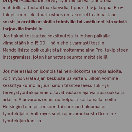
Drop-in -a
ikana on
terveystyöntekijän vastaanotolla
mahdollista testauttaa klamydia, tippuri, hiv ja kuppa. Pro-
tukipisteen seksitautitestaus on tarkoitettu ainoastaan
seksi- ja erotiikka-aloilla toimiville tai vastikkeellista seksiä
tarjoaville ihmisille
.
Jos haluat testauttaa seksitauteja, tulethan paikalle
viimeistään klo 15.00 – näin ehdit varmasti testiin.
Mahdollisista poikkeuksista ilmoitamme aina Pro-tukipisteen
Instagramissa, joten kannattaa seurata meitä siellä.
Jos mielessäsi on isompia tai henkilökohtaisempia asioita,
voit myös varata ajan keskustelua varten. Silloin voimme
keskittyä kunnolla juuri sinun tilanteeseesi. Tuki- ja
terveystyöntekijämme ottavat vastaan ajanvarausasiakkaita
arkisin. Ajanvaraus onnistuu helposti soittamalla meille
Helsingin toimipisteeseen tai suoraan haluamallesi
työntekijälle. Voit myös sopia ajanvarauksesta Drop in -
työntekijän kanssa.