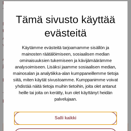
Kaikki palvelumme ovat nimettömiä ja maksuttomia.
Tule rohkeasti sellaisena kuin olet!
Tämä sivusto käyttää
Meidät löydät osoitteesta:
evästeitä
Urho Kekkosen katu 4–6 B, 5. kerros.
Alaoven summerissa lukee
Pro-tukipiste
– paina nappia ja
vedä ovenkahvasta.
Käytämme evästeitä tarjoamamme sisällön ja
mainosten räätälöimiseen, sosiaalisen median
Asioithan meillä vain terveenä. Pidetään huolta itsestämme
ominaisuuksien tukemiseen ja kävijämäärämme
ja toisistamme
analysoimiseen. Lisäksi jaamme sosiaalisen median,
mainosalan ja analytiikka-alan kumppaneillemme tietoja
siitä, miten käytät sivustoamme. Kumppanimme voivat
Lämpimästi tervetuloa!
yhdistää näitä tietoja muihin tietoihin, joita olet antanut
heille tai joita on kerätty, kun olet käyttänyt heidän
Terveisin,
palvelujaan.
Helsingin Pro-tukipisteen porukka
Salli kaikki