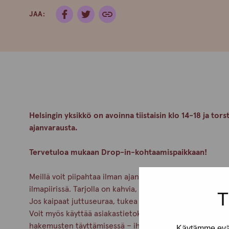
JAA:
Helsingin yksikkö on avoinna tiistaisin klo 14-18 ja tors
ajanvarausta.
Tervetuloa mukaan Drop-in-kohtaamispaikkaan!
Meillä voit piipahtaa ilman ajanvarausta viettämään hetk
ilmapiirissä. Tarjolla on kahvia, pientä purtavaa ja enn
T
Jos kaipaat juttuseuraa, tukea tai neuvoja, meidän työnte
Voit myös käyttää asiakastietokonetta ja saat apua esim
hakemusten täyttämisessä – ihan rauhassa ja omassa ta
Käytämme eväs