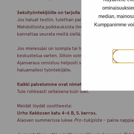
ominaisuuksie
Seksityöntekijöille on tarjolla ilmaiset seksitautitesti
median, mainosal
Jos haluat testiin, tulethan paikalle viimeistään klo 15.0
Kumppanimme voivat 
Mahdollisista poikkeuksista ilmoitamme aina Pro-tukipi
kannattaa seurata meitä siellä.
Jos mielessäsi on isompia tai henkilökohtaisempia asioita
keskustelua varten. Silloin voimme keskittyä kunnolla ju
Ajanvaraus onnistuu helposti soittamalla meille Helsing
haluamallesi työntekijälle.
Kaikki palvelumme ovat nimettömiä ja maksuttomia.
Tule rohkeasti sellaisena kuin olet.
Meidät löydät osoitteesta:
Urho Kekkosen katu 4–6 B, 5. kerros.
Alaoven summerissa lukee
Pro-tukipiste
– paina nappia