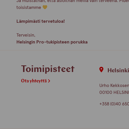
Ja muistathan, että asioithan meillä vain terveenä. Pid
toisistamme
Lämpimästi tervetuloa!
Terveisin,
Helsingin Pro-tukipisteen porukka
Toimipisteet
Helsink
Ota yhteyttä
Urho Kekkosen 
00100 HELSIN
+358 (0)40 65