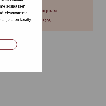
me sosiaalisen
Helsingin toimipiste
ytät sivustoamme.
ai joita on kerätty,
+358 (0)40 650 3705