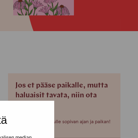
Jos et pääse paikalle, mutta
haluaisit tavata, niin ota
yhteyttä!
tä
Voimme sopia sinulle sopivan ajan ja paikan!
aalisen median