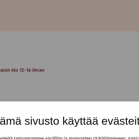
taisin klo 12-16 ilman
en rennossa ja turvallisessa
en kaikkea mukavaa yhdessäoloa.
ämä sivusto käyttää evästei
kijät ovat täällä sinua varten.
erkiksi lomakkeiden tai
hdissasi.
teitä tarjoamamme sisällön ja mainosten räätälöimiseen, sosi