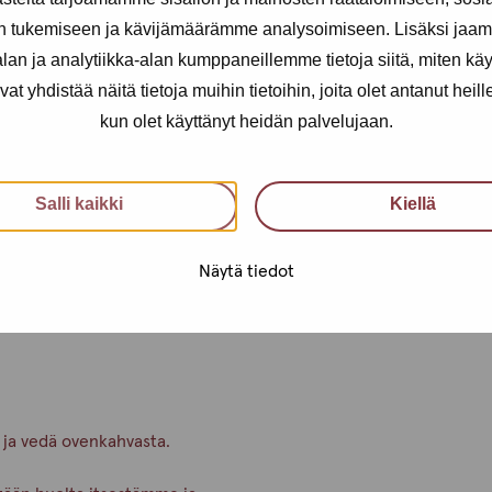
n tukemiseen ja kävijämäärämme analysoimiseen. Lisäksi jaam
t koko drop-in-ajan!
an ja analytiikka-alan kumppaneillemme tietoja siitä, miten kä
0 – näin ehdit varmasti testiin.
yhdistää näitä tietoja muihin tietoihin, joita olet antanut heille t
steen Instagramissa, joten
kun olet käyttänyt heidän palvelujaan.
, voit myös varata ajan erillistä
Salli kaikki
Kiellä
uri sinun tilanteeseesi.
in toimipisteeseen tai suoraan
Näytä tiedot
 ja vedä ovenkahvasta.