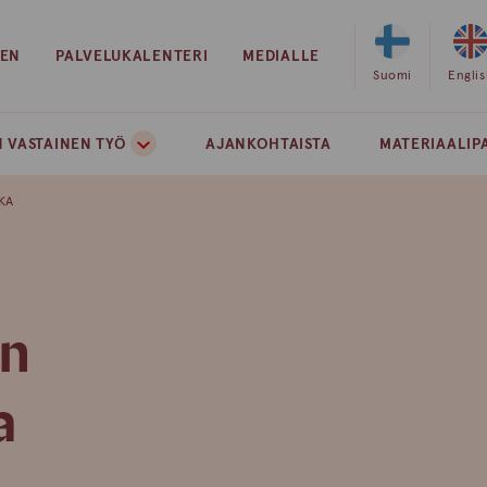
EEN
PALVELUKALENTERI
MEDIALLE
Valitse
Suomi
Valits
Engli
sivuston
sivust
kieleksi
kielek
 VASTAINEN TYÖ
AJANKOHTAISTA
MATERIAALIP
suomi
englan
KA
in
a