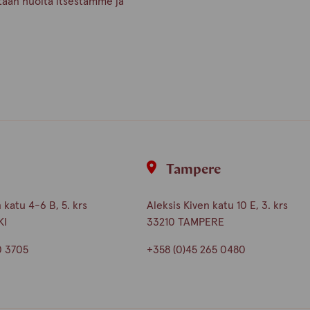
etään huolta itsestämme ja
i
Tampere
katu 4-6 B, 5. krs
Aleksis Kiven katu 10 E, 3. krs
KI
33210 TAMPERE
0 3705
+358 (0)45 265 0480