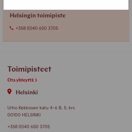
Helsingin toimipiste
+358 (0)40 650 3705
Toimipisteet
Ota yhteyttä
Helsinki
Urho Kekkosen katu 4-6 B, 5. krs
00100 HELSINKI
+358 (0)40 650 3705