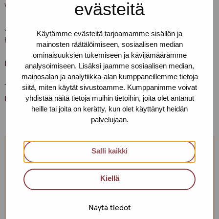
evästeitä
vedä ovenkahvasta.
Ja muistathan, että asioithan meillä vain terveenä. Pidetään
Käytämme evästeitä tarjoamamme sisällön ja
huolta itsestämme ja toisistamme
mainosten räätälöimiseen, sosiaalisen median
ominaisuuksien tukemiseen ja kävijämäärämme
Lämpimästi tervetuloa!
analysoimiseen. Lisäksi jaamme sosiaalisen median,
mainosalan ja analytiikka-alan kumppaneillemme tietoja
Terveisin,
siitä, miten käytät sivustoamme. Kumppanimme voivat
yhdistää näitä tietoja muihin tietoihin, joita olet antanut
Helsingin Pro-tukipisteen porukka
heille tai joita on kerätty, kun olet käyttänyt heidän
palvelujaan.
Salli kaikki
Jos et pääse paikalle, mutta haluaisit
tavata, niin ota yhteyttä!
Kiellä
Voimme sopia sinulle sopivan ajan ja paikan!
Näytä tiedot