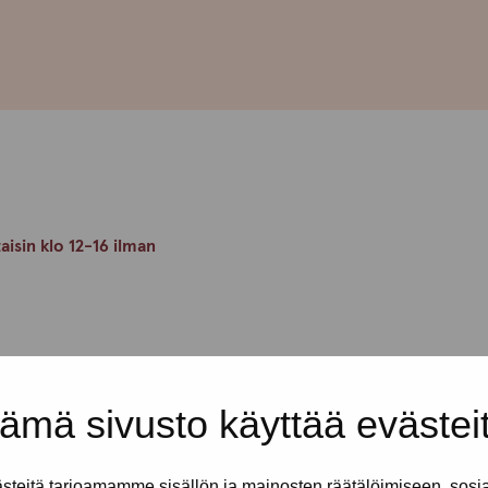
taisin klo 12-16 ilman
en rennossa ja turvallisessa
en kaikkea mukavaa yhdessäoloa.
ämä sivusto käyttää evästei
kijät ovat täällä sinua varten.
erkiksi lomakkeiden tai
hdissasi.
teitä tarjoamamme sisällön ja mainosten räätälöimiseen, sosi