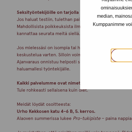
ominaisuuksie
Seksityöntekijöille on tarjolla ilmaiset seksitautitesti
median, mainosal
Jos haluat testiin, tulethan paikalle viimeistään klo 15.0
Kumppanimme voivat 
Mahdollisista poikkeuksista ilmoitamme aina Pro-tukipi
kannattaa seurata meitä siellä.
Jos mielessäsi on isompia tai henkilökohtaisempia asioita
keskustelua varten. Silloin voimme keskittyä kunnolla ju
Ajanvaraus onnistuu helposti soittamalla meille Helsing
haluamallesi työntekijälle.
Kaikki palvelumme ovat nimettömiä ja maksuttomia.
Tule rohkeasti sellaisena kuin olet.
Meidät löydät osoitteesta:
Urho Kekkosen katu 4–6 B, 5. kerros.
Alaoven summerissa lukee
Pro-tukipiste
– paina nappia