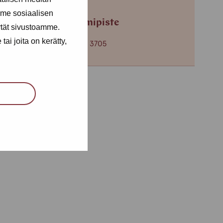
me sosiaalisen
Helsingin toimipiste
ytät sivustoamme.
ai joita on kerätty,
+358 (0)40 650 3705