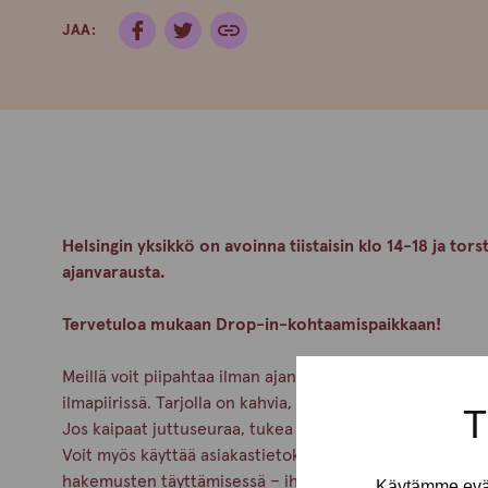
JAA:
Helsingin yksikkö on avoinna tiistaisin klo 14-18 ja tors
ajanvarausta.
Tervetuloa mukaan Drop-in-kohtaamispaikkaan!
Meillä voit piipahtaa ilman ajanvarausta viettämään hetk
ilmapiirissä. Tarjolla on kahvia, pientä purtavaa ja enn
T
Jos kaipaat juttuseuraa, tukea tai neuvoja, meidän työnte
Voit myös käyttää asiakastietokonetta ja saat apua esim
hakemusten täyttämisessä – ihan rauhassa ja omassa ta
Käytämme eväs