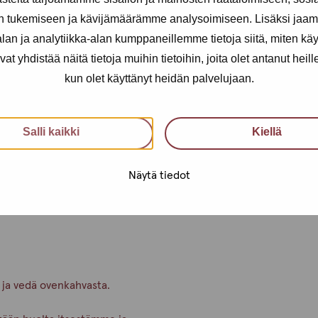
n tukemiseen ja kävijämäärämme analysoimiseen. Lisäksi jaam
t koko drop-in-ajan!
an ja analytiikka-alan kumppaneillemme tietoja siitä, miten kä
0 – näin ehdit varmasti testiin.
yhdistää näitä tietoja muihin tietoihin, joita olet antanut heille t
steen Instagramissa, joten
kun olet käyttänyt heidän palvelujaan.
, voit myös varata ajan erillistä
Salli kaikki
Kiellä
uri sinun tilanteeseesi.
in toimipisteeseen tai suoraan
Näytä tiedot
 ja vedä ovenkahvasta.