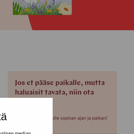
Jos et pääse paikalle, mutta
haluaisit tavata, niin ota
yhteyttä!
tä
Voimme sopia sinulle sopivan ajan ja paikan!
aalisen median