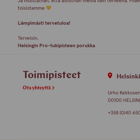
Ja muistathan, että asioithan meillä vain terveenä. Pid
toisistamme
Lämpimästi tervetuloa!
Terveisin,
Helsingin Pro-tukipisteen porukka
Toimipisteet
Helsink
Ota yhteyttä
Urho Kekkosen 
00100 HELSIN
+358 (0)40 65