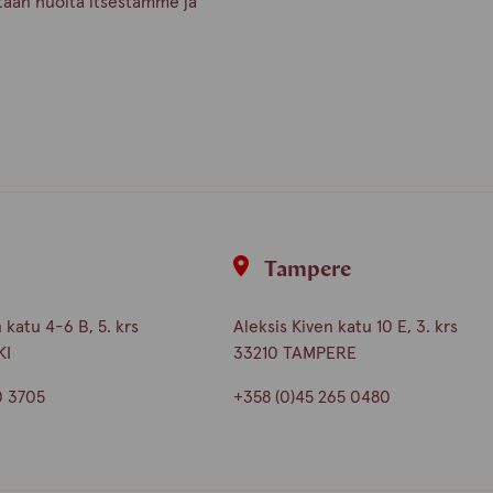
etään huolta itsestämme ja
i
Tampere
katu 4-6 B, 5. krs
Aleksis Kiven katu 10 E, 3. krs
KI
33210 TAMPERE
0 3705
+358 (0)45 265 0480