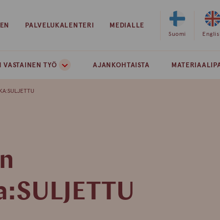
EEN
PALVELUKALENTERI
MEDIALLE
Valitse
Suomi
Valits
Engli
sivuston
sivust
kieleksi
kielek
 VASTAINEN TYÖ
AJANKOHTAISTA
MATERIAALIP
suomi
englan
KKA:SULJETTU
in
a:SULJETTU