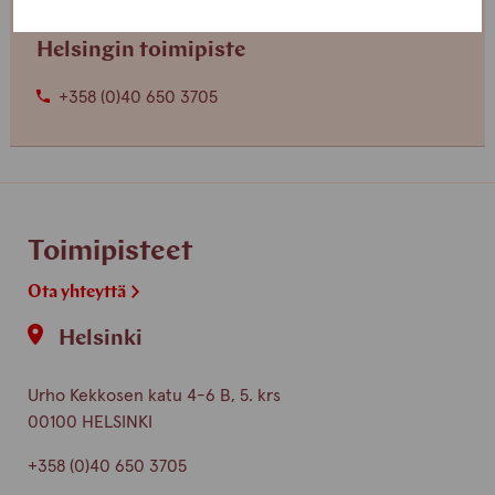
Helsingin toimipiste
+358 (0)40 650 3705
Toimipisteet
Ota yhteyttä
Helsinki
Urho Kekkosen katu 4-6 B, 5. krs
00100 HELSINKI
+358 (0)40 650 3705