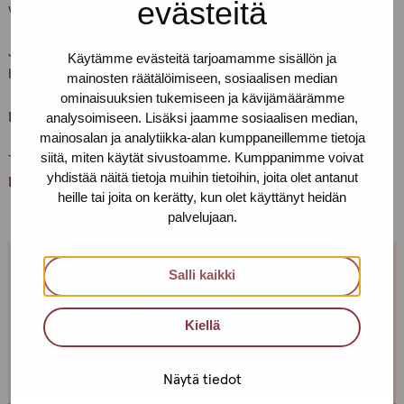
evästeitä
vedä ovenkahvasta.
Ja muistathan, että asioithan meillä vain terveenä. Pidetään
Käytämme evästeitä tarjoamamme sisällön ja
huolta itsestämme ja toisistamme
mainosten räätälöimiseen, sosiaalisen median
ominaisuuksien tukemiseen ja kävijämäärämme
Lämpimästi tervetuloa!
analysoimiseen. Lisäksi jaamme sosiaalisen median,
mainosalan ja analytiikka-alan kumppaneillemme tietoja
siitä, miten käytät sivustoamme. Kumppanimme voivat
Terveisin,
yhdistää näitä tietoja muihin tietoihin, joita olet antanut
Helsingin Pro-tukipisteen porukka
heille tai joita on kerätty, kun olet käyttänyt heidän
palvelujaan.
Salli kaikki
Jos et pääse paikalle, mutta haluaisit
tavata, niin ota yhteyttä!
Kiellä
Voimme sopia sinulle sopivan ajan ja paikan!
Näytä tiedot