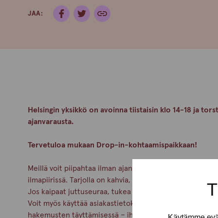
JAA:
Helsingin yksikkö on avoinna tiistaisin klo 14-18 ja tors
ajanvarausta.
Tervetuloa mukaan Drop-in-kohtaamispaikkaan!
Meillä voit piipahtaa ilman ajanvarausta viettämään hetk
ilmapiirissä. Tarjolla on kahvia, pientä purtavaa ja enn
T
Jos kaipaat juttuseuraa, tukea tai neuvoja, meidän työnte
Voit myös käyttää asiakastietokonetta ja saat apua esim
hakemusten täyttämisessä – ihan rauhassa ja omassa ta
Käytämme eväs