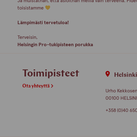
Ja muistathan, että asioithan meillä vain terveenä. Pid
toisistamme
Lämpimästi tervetuloa!
Terveisin,
Helsingin Pro-tukipisteen porukka
Toimipisteet
Helsink
Ota yhteyttä
Urho Kekkosen 
00100 HELSIN
+358 (0)40 65