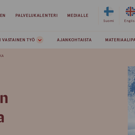
EEN
PALVELUKALENTERI
MEDIALLE
Valitse
Suomi
Valits
Engli
sivuston
sivust
kieleksi
kielek
 VASTAINEN TYÖ
AJANKOHTAISTA
MATERIAALIP
suomi
englan
KA
in
a