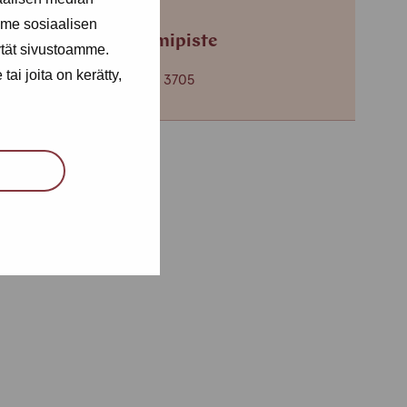
me sosiaalisen
Helsingin toimipiste
ytät sivustoamme.
ai joita on kerätty,
+358 (0)40 650 3705