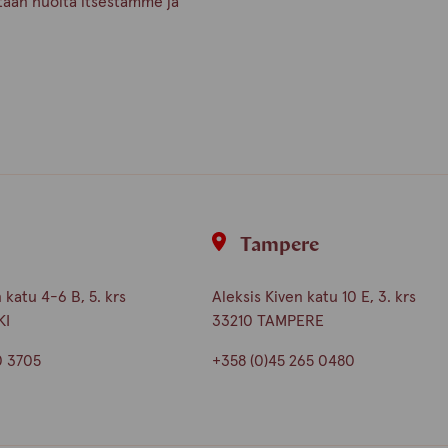
etään huolta itsestämme ja
i
Tampere
katu 4-6 B, 5. krs
Aleksis Kiven katu 10 E, 3. krs
KI
33210 TAMPERE
0 3705
+358 (0)45 265 0480