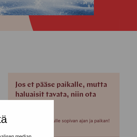
Jos et pääse paikalle, mutta
haluaisit tavata, niin ota
yhteyttä!
tä
Voimme sopia sinulle sopivan ajan ja paikan!
aalisen median