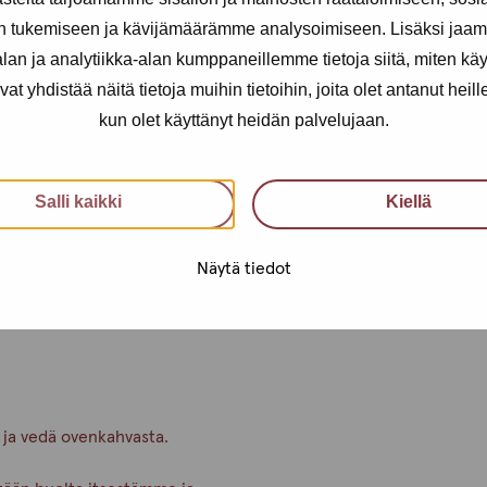
n tukemiseen ja kävijämäärämme analysoimiseen. Lisäksi jaam
t koko drop-in-ajan!
an ja analytiikka-alan kumppaneillemme tietoja siitä, miten kä
0 – näin ehdit varmasti testiin.
yhdistää näitä tietoja muihin tietoihin, joita olet antanut heille t
steen Instagramissa, joten
kun olet käyttänyt heidän palvelujaan.
, voit myös varata ajan erillistä
Salli kaikki
Kiellä
uri sinun tilanteeseesi.
in toimipisteeseen tai suoraan
Näytä tiedot
 ja vedä ovenkahvasta.