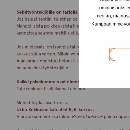
ominaisuuksie
Seksityöntekijöille on tarjolla ilmaiset seksitautitesti
median, mainosal
Jos haluat testiin, tulethan paikalle viimeistään klo 15.0
Kumppanimme voivat 
Mahdollisista poikkeuksista ilmoitamme aina Pro-tukipi
kannattaa seurata meitä siellä.
Jos mielessäsi on isompia tai henkilökohtaisempia asioita
keskustelua varten. Silloin voimme keskittyä kunnolla ju
Ajanvaraus onnistuu helposti soittamalla meille Helsing
haluamallesi työntekijälle.
Kaikki palvelumme ovat nimettömiä ja maksuttomia.
Tule rohkeasti sellaisena kuin olet.
Meidät löydät osoitteesta:
Urho Kekkosen katu 4–6 B, 5. kerros.
Alaoven summerissa lukee
Pro-tukipiste
– paina nappia