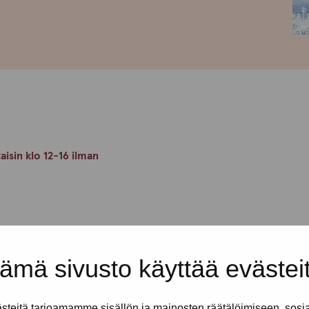
taisin klo 12-16 ilman
en rennossa ja turvallisessa
en kaikkea mukavaa yhdessäoloa.
ämä sivusto käyttää evästei
kijät ovat täällä sinua varten.
erkiksi lomakkeiden tai
hdissasi.
teitä tarjoamamme sisällön ja mainosten räätälöimiseen, sosi