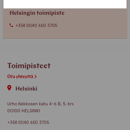
Helsingin toimipiste
+358 (0)40 650 3705
Toimipisteet
Ota yhteyttä
Helsinki
Urho Kekkosen katu 4-6 B, 5. krs
00100 HELSINKI
+358 (0)40 650 3705