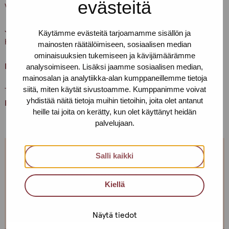
evästeitä
vedä ovenkahvasta.
Ja muistathan, että asioithan meillä vain terveenä. Pidetään
Käytämme evästeitä tarjoamamme sisällön ja
huolta itsestämme ja toisistamme
mainosten räätälöimiseen, sosiaalisen median
ominaisuuksien tukemiseen ja kävijämäärämme
Lämpimästi tervetuloa!
analysoimiseen. Lisäksi jaamme sosiaalisen median,
mainosalan ja analytiikka-alan kumppaneillemme tietoja
siitä, miten käytät sivustoamme. Kumppanimme voivat
Terveisin,
yhdistää näitä tietoja muihin tietoihin, joita olet antanut
Helsingin Pro-tukipisteen porukka
heille tai joita on kerätty, kun olet käyttänyt heidän
palvelujaan.
Salli kaikki
Jos et pääse paikalle, mutta haluaisit
tavata, niin ota yhteyttä!
Kiellä
Voimme sopia sinulle sopivan ajan ja paikan!
Näytä tiedot