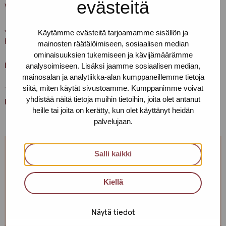
evästeitä
vedä ovenkahvasta.
Ja muistathan, että asioithan meillä vain terveenä. Pidetään
Käytämme evästeitä tarjoamamme sisällön ja
huolta itsestämme ja toisistamme
mainosten räätälöimiseen, sosiaalisen median
ominaisuuksien tukemiseen ja kävijämäärämme
Lämpimästi tervetuloa!
analysoimiseen. Lisäksi jaamme sosiaalisen median,
mainosalan ja analytiikka-alan kumppaneillemme tietoja
siitä, miten käytät sivustoamme. Kumppanimme voivat
Terveisin,
yhdistää näitä tietoja muihin tietoihin, joita olet antanut
Helsingin Pro-tukipisteen porukka
heille tai joita on kerätty, kun olet käyttänyt heidän
palvelujaan.
Salli kaikki
Jos et pääse paikalle, mutta haluaisit
tavata, niin ota yhteyttä!
Kiellä
Voimme sopia sinulle sopivan ajan ja paikan!
Näytä tiedot