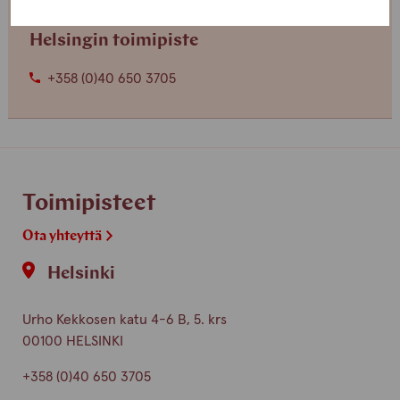
Helsingin toimipiste
+358 (0)40 650 3705
Toimipisteet
Ota yhteyttä
Helsinki
Urho Kekkosen katu 4-6 B, 5. krs
00100 HELSINKI
+358 (0)40 650 3705