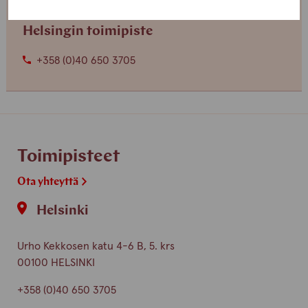
Helsingin toimipiste
+358 (0)40 650 3705
Toimipisteet
Ota yhteyttä
Helsinki
Urho Kekkosen katu 4-6 B, 5. krs
00100 HELSINKI
+358 (0)40 650 3705