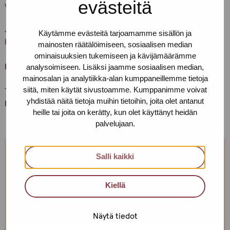
evästeitä
vedä ovenkahvasta.
Ja muistathan, että asioithan meillä vain terveenä. Pidetään
Käytämme evästeitä tarjoamamme sisällön ja
huolta itsestämme ja toisistamme
mainosten räätälöimiseen, sosiaalisen median
ominaisuuksien tukemiseen ja kävijämäärämme
Lämpimästi tervetuloa!
analysoimiseen. Lisäksi jaamme sosiaalisen median,
mainosalan ja analytiikka-alan kumppaneillemme tietoja
siitä, miten käytät sivustoamme. Kumppanimme voivat
Terveisin,
yhdistää näitä tietoja muihin tietoihin, joita olet antanut
Helsingin Pro-tukipisteen porukka
heille tai joita on kerätty, kun olet käyttänyt heidän
palvelujaan.
Salli kaikki
Jos et pääse paikalle, mutta haluaisit
tavata, niin ota yhteyttä!
Kiellä
Voimme sopia sinulle sopivan ajan ja paikan!
Näytä tiedot