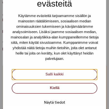
evästeitä
vedä ovenkahvasta.
Ja muistathan, että asioithan meillä vain terveenä. Pidetään
Käytämme evästeitä tarjoamamme sisällön ja
huolta itsestämme ja toisistamme
mainosten räätälöimiseen, sosiaalisen median
ominaisuuksien tukemiseen ja kävijämäärämme
Lämpimästi tervetuloa!
analysoimiseen. Lisäksi jaamme sosiaalisen median,
mainosalan ja analytiikka-alan kumppaneillemme tietoja
siitä, miten käytät sivustoamme. Kumppanimme voivat
Terveisin,
yhdistää näitä tietoja muihin tietoihin, joita olet antanut
Helsingin Pro-tukipisteen porukka
heille tai joita on kerätty, kun olet käyttänyt heidän
palvelujaan.
Salli kaikki
Jos et pääse paikalle, mutta haluaisit
tavata, niin ota yhteyttä!
Kiellä
Voimme sopia sinulle sopivan ajan ja paikan!
Näytä tiedot