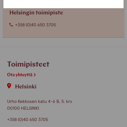
Helsingin toimipiste
+358 (0)40 650 3705
Toimipisteet
Ota yhteyttä
Helsinki
Urho Kekkosen katu 4-6 B, 5. krs
00100 HELSINKI
+358 (0)40 650 3705