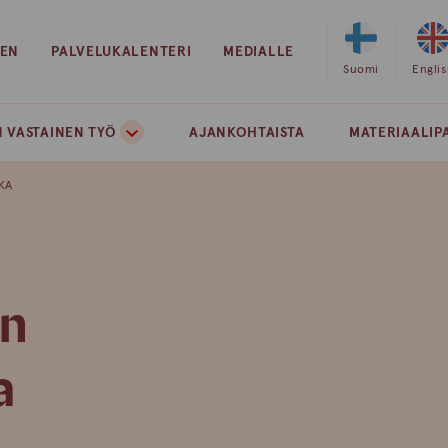
EEN
PALVELUKALENTERI
MEDIALLE
Valitse
Suomi
Valits
Engli
sivuston
sivust
kieleksi
kielek
 VASTAINEN TYÖ
AJANKOHTAISTA
MATERIAALIP
suomi
englan
KA
in
a