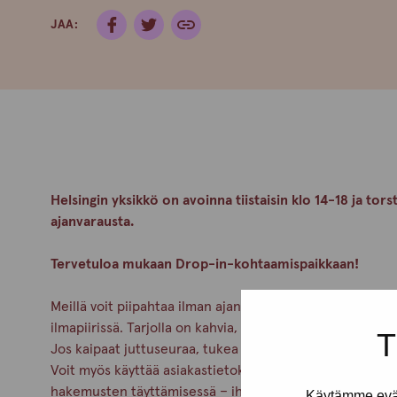
JAA:
Helsingin yksikkö on avoinna tiistaisin klo 14-18 ja tors
ajanvarausta.
Tervetuloa mukaan Drop-in-kohtaamispaikkaan!
Meillä voit piipahtaa ilman ajanvarausta viettämään hetk
ilmapiirissä. Tarjolla on kahvia, pientä purtavaa ja enn
T
Jos kaipaat juttuseuraa, tukea tai neuvoja, meidän työnte
Voit myös käyttää asiakastietokonetta ja saat apua esim
hakemusten täyttämisessä – ihan rauhassa ja omassa ta
Käytämme eväs