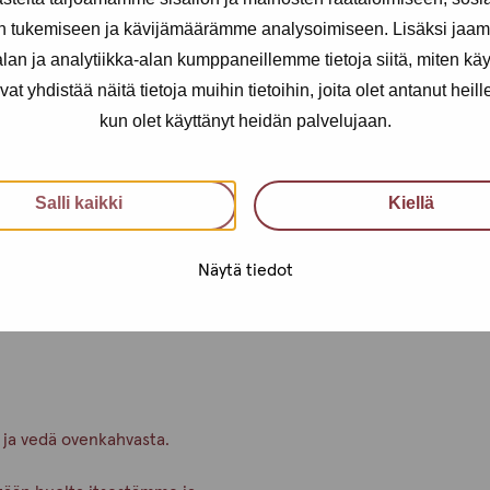
n tukemiseen ja kävijämäärämme analysoimiseen. Lisäksi jaam
t koko drop-in-ajan!
an ja analytiikka-alan kumppaneillemme tietoja siitä, miten kä
0 – näin ehdit varmasti testiin.
yhdistää näitä tietoja muihin tietoihin, joita olet antanut heille t
steen Instagramissa, joten
kun olet käyttänyt heidän palvelujaan.
, voit myös varata ajan erillistä
Salli kaikki
Kiellä
uri sinun tilanteeseesi.
in toimipisteeseen tai suoraan
Näytä tiedot
 ja vedä ovenkahvasta.