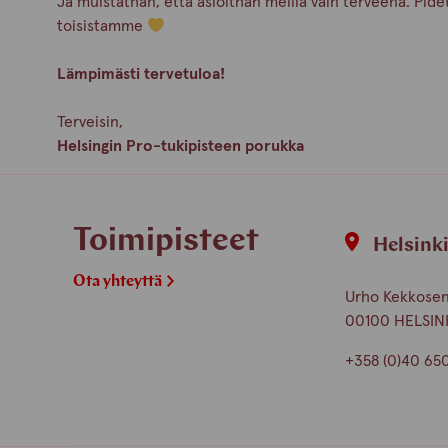
Ja muistathan, että asioithan meillä vain terveenä. Pid
toisistamme
Lämpimästi tervetuloa!
Terveisin,
Helsingin Pro-tukipisteen porukka
Toimipisteet
Helsink
Ota yhteyttä
Urho Kekkosen 
00100 HELSIN
+358 (0)40 65