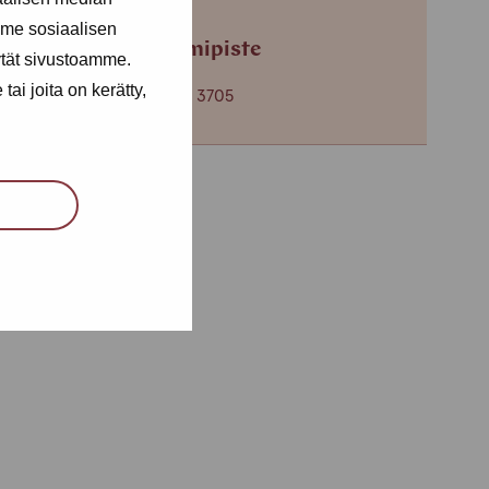
me sosiaalisen
Helsingin toimipiste
ytät sivustoamme.
ai joita on kerätty,
+358 (0)40 650 3705