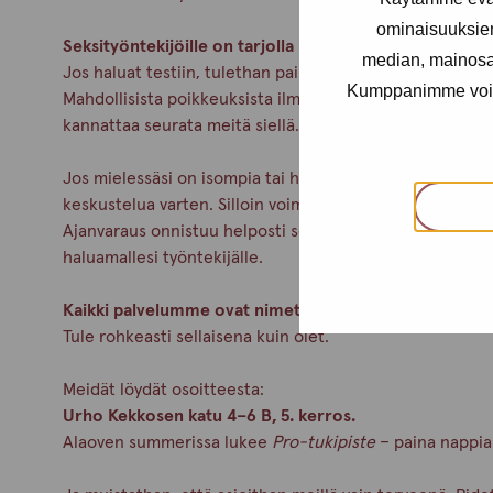
ominaisuuksie
Seksityöntekijöille on tarjolla ilmaiset seksitautitesti
median, mainosal
Jos haluat testiin, tulethan paikalle viimeistään klo 15.0
Kumppanimme voivat 
Mahdollisista poikkeuksista ilmoitamme aina Pro-tukipi
kannattaa seurata meitä siellä.
Jos mielessäsi on isompia tai henkilökohtaisempia asioita
keskustelua varten. Silloin voimme keskittyä kunnolla ju
Ajanvaraus onnistuu helposti soittamalla meille Helsing
haluamallesi työntekijälle.
Kaikki palvelumme ovat nimettömiä ja maksuttomia.
Tule rohkeasti sellaisena kuin olet.
Meidät löydät osoitteesta:
Urho Kekkosen katu 4–6 B, 5. kerros.
Alaoven summerissa lukee
Pro-tukipiste
– paina nappia