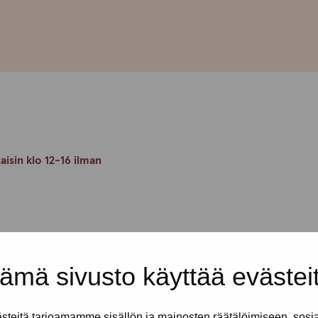
taisin klo 12-16 ilman
en rennossa ja turvallisessa
en kaikkea mukavaa yhdessäoloa.
ämä sivusto käyttää evästei
kijät ovat täällä sinua varten.
erkiksi lomakkeiden tai
hdissasi.
teitä tarjoamamme sisällön ja mainosten räätälöimiseen, sosi