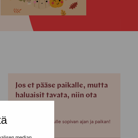
Jos et pääse paikalle, mutta
haluaisit tavata, niin ota
yhteyttä!
tä
Voimme sopia sinulle sopivan ajan ja paikan!
aalisen median