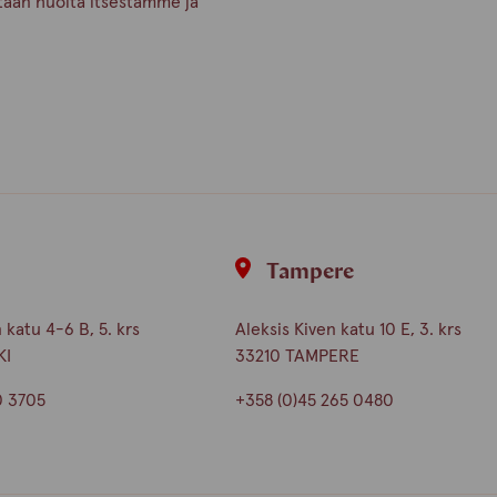
etään huolta itsestämme ja
i
Tampere
katu 4-6 B, 5. krs
Aleksis Kiven katu 10 E, 3. krs
KI
33210 TAMPERE
0 3705
+358 (0)45 265 0480