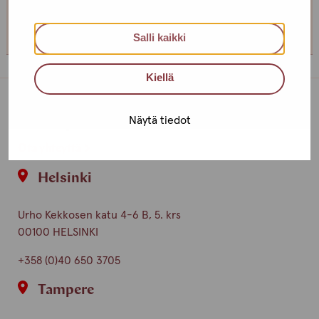
+358 (0)40 650 3705
Salli kaikki
Kiellä
Toimipisteet
Näytä tiedot
Ota yhteyttä
Helsinki
Urho Kekkosen katu 4-6 B, 5. krs
00100 HELSINKI
+358 (0)40 650 3705
Tampere