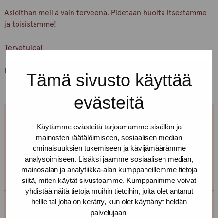
Asioithan meillä vain terveenä. Pidetään huolta itsestämme
ja toisistamme!
Tervetuloa!
Lämpimin terveisin, Helsingin Pro-tukipisteen henkilökunta
Tämä sivusto käyttää
evästeitä
Jos et pääse paikalle, mutta haluaisit
Käytämme evästeitä tarjoamamme sisällön ja
mainosten räätälöimiseen, sosiaalisen median
tavata, niin ota yhteyttä!
ominaisuuksien tukemiseen ja kävijämäärämme
analysoimiseen. Lisäksi jaamme sosiaalisen median,
Voimme sopia sinulle sopivan ajan ja paikan!
mainosalan ja analytiikka-alan kumppaneillemme tietoja
siitä, miten käytät sivustoamme. Kumppanimme voivat
yhdistää näitä tietoja muihin tietoihin, joita olet antanut
heille tai joita on kerätty, kun olet käyttänyt heidän
Helsingin toimipiste
palvelujaan.