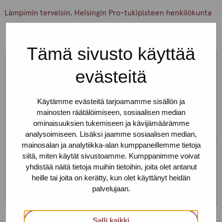
Lämpimin terveisin, Helsingin Pro-tukipisteen henkilökunta
Tämä sivusto käyttää
evästeitä
Jos et pääse paikalle, mutta haluaisit
tavata, niin ota yhteyttä!
Käytämme evästeitä tarjoamamme sisällön ja
mainosten räätälöimiseen, sosiaalisen median
Voimme sopia sinulle sopivan ajan ja paikan!
ominaisuuksien tukemiseen ja kävijämäärämme
analysoimiseen. Lisäksi jaamme sosiaalisen median,
mainosalan ja analytiikka-alan kumppaneillemme tietoja
siitä, miten käytät sivustoamme. Kumppanimme voivat
Helsingin toimipiste
yhdistää näitä tietoja muihin tietoihin, joita olet antanut
heille tai joita on kerätty, kun olet käyttänyt heidän
+358 (0)40 650 3705
palvelujaan.
Salli kaikki