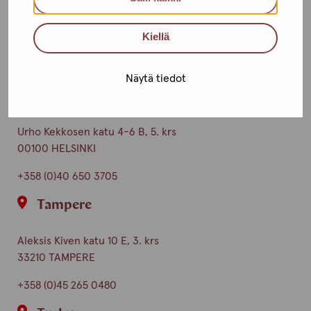
Kiellä
Toimipisteet
Ota yhteyttä
Näytä tiedot
Helsinki
Urho Kekkosen katu 4-6 B, 5. krs
00100 HELSINKI
+358 (0)40 650 3705
Tampere
Aleksis Kiven katu 10 E, 3. krs
33210 TAMPERE
+358 (0)45 265 0480