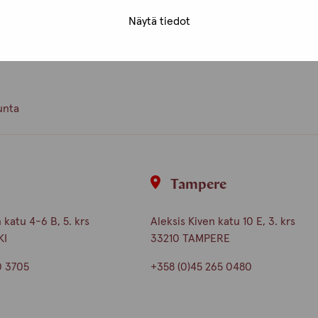
Näytä tiedot
ämme ja toisistamme!
unta
i
Tampere
katu 4-6 B, 5. krs
Aleksis Kiven katu 10 E, 3. krs
KI
33210 TAMPERE
0 3705
+358 (0)45 265 0480