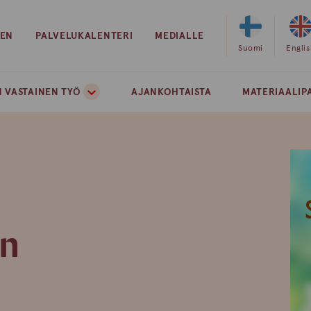
EEN
PALVELUKALENTERI
MEDIALLE
Valitse
Suomi
Valits
Engli
sivuston
sivust
kieleksi
kielek
 VASTAINEN TYÖ
AJANKOHTAISTA
MATERIAALIP
suomi
englan
in