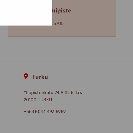
Helsingin toimipiste
+358 (0)40 650 3705
Turku
Yliopistonkatu 24 A 18, 5. krs
20100 TURKU
+358 (0)44 493 8989