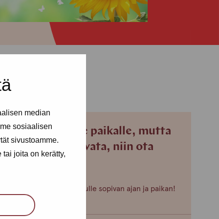
tä
aalisen median
me sosiaalisen
Jos et pääse paikalle, mutta
ytät sivustoamme.
haluaisit tavata, niin ota
ai joita on kerätty,
yhteyttä!
Voimme sopia sinulle sopivan ajan ja paikan!