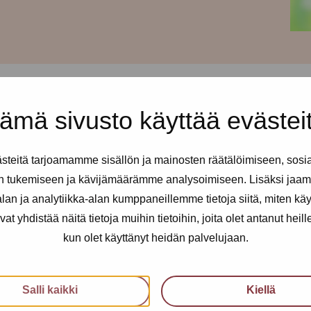
ämä sivusto käyttää evästei
taisin klo 12-16 ilman
teitä tarjoamamme sisällön ja mainosten räätälöimiseen, sosi
n tukemiseen ja kävijämäärämme analysoimiseen. Lisäksi jaam
an ja analytiikka-alan kumppaneillemme tietoja siitä, miten kä
le tai/ja kaverille, johon voi
 heittää maahan ja näin
yhdistää näitä tietoja muihin tietoihin, joita olet antanut heille t
 merkitystä!
kun olet käyttänyt heidän palvelujaan.
kusteluapua.
Salli kaikki
Kiellä
 summeri, jossa lukee Pro-