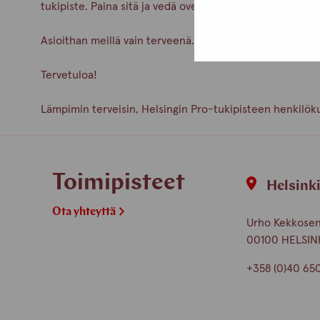
tukipiste. Paina sitä ja vedä ovenkahvasta.
Asioithan meillä vain terveenä. Pidetään huolta itsest
Tervetuloa!
Lämpimin terveisin, Helsingin Pro-tukipisteen henkilök
Toimipisteet
Helsink
Ota yhteyttä
Urho Kekkosen 
00100 HELSIN
+358 (0)40 65