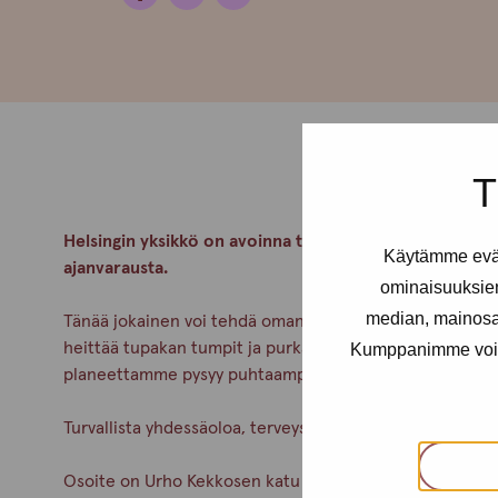
T
Helsingin yksikkö on avoinna tiistaisin klo 14-18 ja tors
Käytämme eväs
ajanvarausta.
ominaisuuksie
median, mainosal
Tänää jokainen voi tehdä oman pienen miniroskiksen itsel
heittää tupakan tumpit ja purkat, jotta niitä ei tarvitse
Kumppanimme voivat 
planeettamme pysyy puhtaampana. Pienilläkin teoilla on
Turvallista yhdessäoloa, terveyspalveluita, tukea ja kes
Osoite on Urho Kekkosen katu 4-6 B, 5krs. Alaovella on