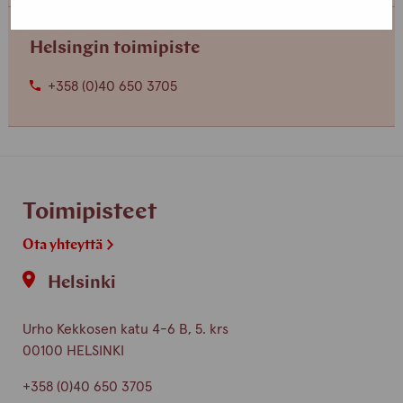
Helsingin toimipiste
+358 (0)40 650 3705
Toimipisteet
Ota yhteyttä
Helsinki
Urho Kekkosen katu 4-6 B, 5. krs
00100 HELSINKI
+358 (0)40 650 3705