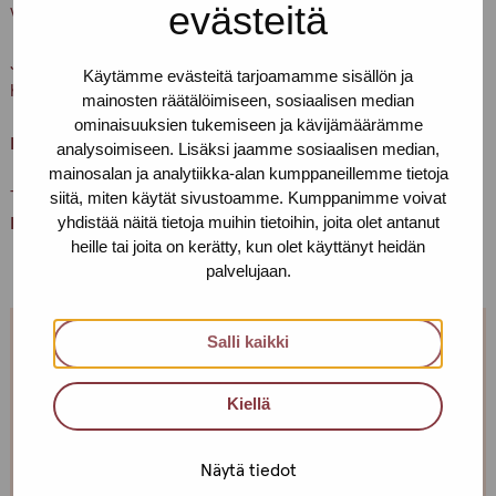
evästeitä
vedä ovenkahvasta.
Ja muistathan, että asioithan meillä vain terveenä. Pidetään
Käytämme evästeitä tarjoamamme sisällön ja
huolta itsestämme ja toisistamme
mainosten räätälöimiseen, sosiaalisen median
ominaisuuksien tukemiseen ja kävijämäärämme
Lämpimästi tervetuloa!
analysoimiseen. Lisäksi jaamme sosiaalisen median,
mainosalan ja analytiikka-alan kumppaneillemme tietoja
Terveisin,
siitä, miten käytät sivustoamme. Kumppanimme voivat
yhdistää näitä tietoja muihin tietoihin, joita olet antanut
Helsingin Pro-tukipisteen porukka
heille tai joita on kerätty, kun olet käyttänyt heidän
palvelujaan.
Salli kaikki
Jos et pääse paikalle, mutta haluaisit
tavata, niin ota yhteyttä!
Kiellä
Voimme sopia sinulle sopivan ajan ja paikan!
Näytä tiedot