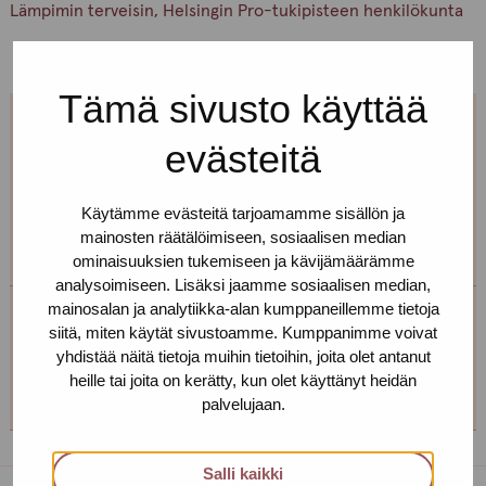
Lämpimin terveisin, Helsingin Pro-tukipisteen henkilökunta
Tämä sivusto käyttää
Jos et pääse paikalle, mutta haluaisit
evästeitä
tavata, niin ota yhteyttä!
Käytämme evästeitä tarjoamamme sisällön ja
Voimme sopia sinulle sopivan ajan ja paikan!
mainosten räätälöimiseen, sosiaalisen median
ominaisuuksien tukemiseen ja kävijämäärämme
analysoimiseen. Lisäksi jaamme sosiaalisen median,
mainosalan ja analytiikka-alan kumppaneillemme tietoja
siitä, miten käytät sivustoamme. Kumppanimme voivat
Helsingin toimipiste
yhdistää näitä tietoja muihin tietoihin, joita olet antanut
heille tai joita on kerätty, kun olet käyttänyt heidän
+358 (0)40 650 3705
palvelujaan.
Salli kaikki