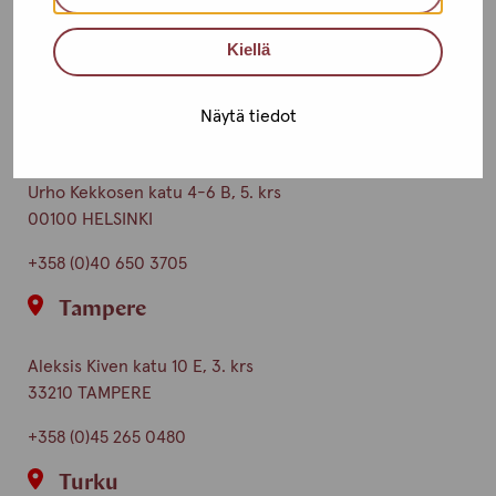
Toimipisteet
Kiellä
Ota yhteyttä
Näytä tiedot
Helsinki
Urho Kekkosen katu 4-6 B, 5. krs
00100 HELSINKI
+358 (0)40 650 3705
Tampere
Aleksis Kiven katu 10 E, 3. krs
33210 TAMPERE
+358 (0)45 265 0480
Turku