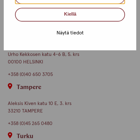
Toimipisteet
Kiellä
Ota yhteyttä
Näytä tiedot
Helsinki
Urho Kekkosen katu 4-6 B, 5. krs
00100 HELSINKI
+358 (0)40 650 3705
Tampere
Aleksis Kiven katu 10 E, 3. krs
33210 TAMPERE
+358 (0)45 265 0480
Turku