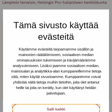
Lämpimin terveisin, Helsingin Pro-tukipisteen henkilökunta
Tämä sivusto käyttää
Jos et pääse paikalle, mutta haluaisit
evästeitä
tavata, niin ota yhteyttä!
Käytämme evästeitä tarjoamamme sisällön ja
Voimme sopia sinulle sopivan ajan ja paikan!
mainosten räätälöimiseen, sosiaalisen median
ominaisuuksien tukemiseen ja kävijämäärämme
analysoimiseen. Lisäksi jaamme sosiaalisen median,
mainosalan ja analytiikka-alan kumppaneillemme tietoja
siitä, miten käytät sivustoamme. Kumppanimme voivat
Helsingin toimipiste
yhdistää näitä tietoja muihin tietoihin, joita olet antanut
heille tai joita on kerätty, kun olet käyttänyt heidän
+358 (0)40 650 3705
palvelujaan.
Salli kaikki