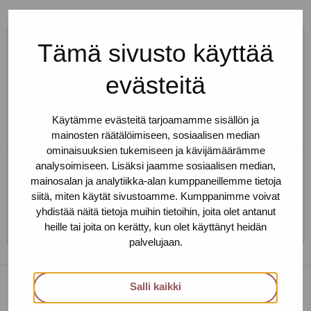
Tämä sivusto käyttää
Jos et pääse paikalle, mutta haluaisit
tavata, niin ota yhteyttä!
evästeitä
Voimme sopia sinulle sopivan ajan ja paikan!
Käytämme evästeitä tarjoamamme sisällön ja
mainosten räätälöimiseen, sosiaalisen median
ominaisuuksien tukemiseen ja kävijämäärämme
analysoimiseen. Lisäksi jaamme sosiaalisen median,
Helsingin toimipiste
mainosalan ja analytiikka-alan kumppaneillemme tietoja
siitä, miten käytät sivustoamme. Kumppanimme voivat
+358 (0)40 650 3705
yhdistää näitä tietoja muihin tietoihin, joita olet antanut
heille tai joita on kerätty, kun olet käyttänyt heidän
palvelujaan.
Salli kaikki
Toimipisteet