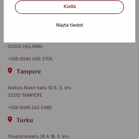
Kiellä
Ota yhteyttä
Helsinki
Näytä tiedot
Urho Kekkosen katu 4-6 B, 5. krs
00100 HELSINKI
+358 (0)40 650 3705
Tampere
Aleksis Kiven katu 10 E, 3. krs
33210 TAMPERE
+358 (0)45 265 0480
Turku
Yliopistonkatu 24 A 18, 5. krs