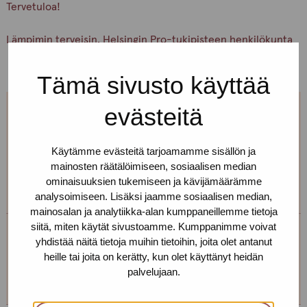
Tervetuloa!
Lämpimin terveisin, Helsingin Pro-tukipisteen henkilökunta
Tämä sivusto käyttää
evästeitä
Jos et pääse paikalle, mutta haluaisit
tavata, niin ota yhteyttä!
Käytämme evästeitä tarjoamamme sisällön ja
mainosten räätälöimiseen, sosiaalisen median
Voimme sopia sinulle sopivan ajan ja paikan!
ominaisuuksien tukemiseen ja kävijämäärämme
analysoimiseen. Lisäksi jaamme sosiaalisen median,
mainosalan ja analytiikka-alan kumppaneillemme tietoja
siitä, miten käytät sivustoamme. Kumppanimme voivat
yhdistää näitä tietoja muihin tietoihin, joita olet antanut
Helsingin toimipiste
heille tai joita on kerätty, kun olet käyttänyt heidän
palvelujaan.
+358 (0)40 650 3705