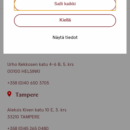
Salli kaikki
Kiellä
Toimipisteet
Näytä tiedot
Ota yhteyttä
Helsinki
Urho Kekkosen katu 4-6 B, 5. krs
00100 HELSINKI
+358 (0)40 650 3705
Tampere
Aleksis Kiven katu 10 E, 3. krs
33210 TAMPERE
+358 (0)45 265 0480