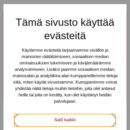
Tämä sivusto käyttää
Jos et pääse paikalle, mutta haluaisit
tavata, niin ota yhteyttä!
evästeitä
Voimme sopia sinulle sopivan ajan ja paikan!
Käytämme evästeitä tarjoamamme sisällön ja
mainosten räätälöimiseen, sosiaalisen median
ominaisuuksien tukemiseen ja kävijämäärämme
analysoimiseen. Lisäksi jaamme sosiaalisen median,
Helsingin toimipiste
mainosalan ja analytiikka-alan kumppaneillemme tietoja
siitä, miten käytät sivustoamme. Kumppanimme voivat
+358 (0)40 650 3705
yhdistää näitä tietoja muihin tietoihin, joita olet antanut
heille tai joita on kerätty, kun olet käyttänyt heidän
palvelujaan.
Salli kaikki
Toimipisteet