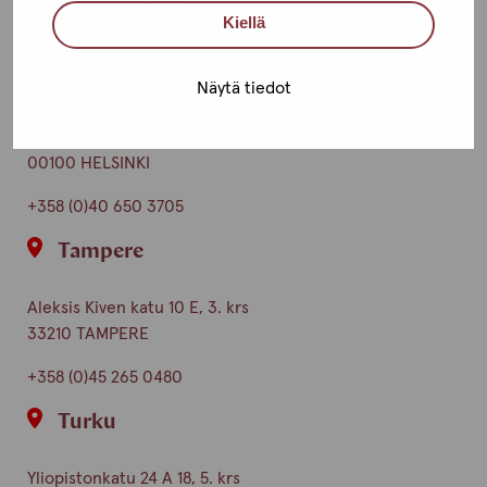
Kiellä
Ota yhteyttä
Helsinki
Näytä tiedot
Urho Kekkosen katu 4-6 B, 5. krs
00100 HELSINKI
+358 (0)40 650 3705
Tampere
Aleksis Kiven katu 10 E, 3. krs
33210 TAMPERE
+358 (0)45 265 0480
Turku
Yliopistonkatu 24 A 18, 5. krs