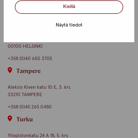
Kiellä
Ota yhteyttä
Helsinki
Näytä tiedot
Urho Kekkosen katu 4-6 B, 5. krs
00100 HELSINKI
+358 (0)40 650 3705
Tampere
Aleksis Kiven katu 10 E, 3. krs
33210 TAMPERE
+358 (0)45 265 0480
Turku
Yliopistonkatu 24 A 18, 5. krs