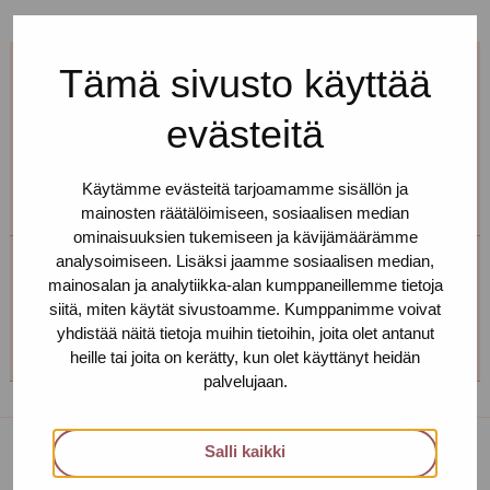
Tämä sivusto käyttää
Jos et pääse paikalle, mutta haluaisit
tavata, niin ota yhteyttä!
evästeitä
Voimme sopia sinulle sopivan ajan ja paikan!
Käytämme evästeitä tarjoamamme sisällön ja
mainosten räätälöimiseen, sosiaalisen median
ominaisuuksien tukemiseen ja kävijämäärämme
analysoimiseen. Lisäksi jaamme sosiaalisen median,
Helsingin toimipiste
mainosalan ja analytiikka-alan kumppaneillemme tietoja
siitä, miten käytät sivustoamme. Kumppanimme voivat
+358 (0)40 650 3705
yhdistää näitä tietoja muihin tietoihin, joita olet antanut
heille tai joita on kerätty, kun olet käyttänyt heidän
palvelujaan.
Salli kaikki
Toimipisteet