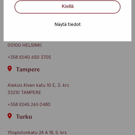
Kiellä
Ota yhteyttä
Helsinki
Näytä tiedot
Urho Kekkosen katu 4-6 B, 5. krs
00100 HELSINKI
+358 (0)40 650 3705
Tampere
Aleksis Kiven katu 10 E, 3. krs
33210 TAMPERE
+358 (0)45 265 0480
Turku
Yliopistonkatu 24 A 18, 5. krs