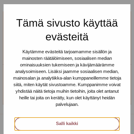
Tämä sivusto käyttää
Jos et pääse paikalle, mutta haluaisit
tavata, niin ota yhteyttä!
evästeitä
Voimme sopia sinulle sopivan ajan ja paikan!
Käytämme evästeitä tarjoamamme sisällön ja
mainosten räätälöimiseen, sosiaalisen median
ominaisuuksien tukemiseen ja kävijämäärämme
analysoimiseen. Lisäksi jaamme sosiaalisen median,
Helsingin toimipiste
mainosalan ja analytiikka-alan kumppaneillemme tietoja
siitä, miten käytät sivustoamme. Kumppanimme voivat
+358 (0)40 650 3705
yhdistää näitä tietoja muihin tietoihin, joita olet antanut
heille tai joita on kerätty, kun olet käyttänyt heidän
palvelujaan.
Salli kaikki
Toimipisteet