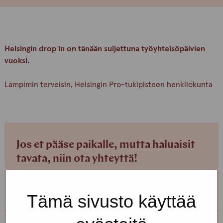
Helsingin drop in on tänään suljettuna työyhteisöpäivien
vuoksi.
Lämpimin terveisin, Helsingin Pro-tukipisteen henkilökunta
Jos et pääse paikalle, mutta haluaisit
tavata, niin ota yhteyttä!
Voimme sopia sinulle sopivan ajan ja paikan!
Tämä sivusto käyttää