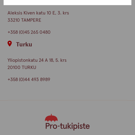
Aleksis Kiven katu 10 E, 3. krs
33210 TAMPERE
+358 (0)45 265 0480
Turku
Yliopistonkatu 24 A 18, 5. krs
20100 TURKU
+358 (0)44 493 8989