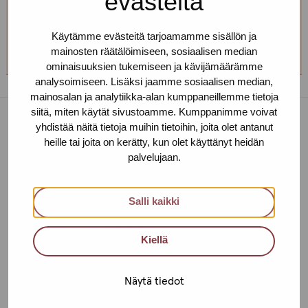
evästeitä
Helsingin toimipiste
Käytämme evästeitä tarjoamamme sisällön ja
+358 (0)40 650 3705
mainosten räätälöimiseen, sosiaalisen median
ominaisuuksien tukemiseen ja kävijämäärämme
analysoimiseen. Lisäksi jaamme sosiaalisen median,
mainosalan ja analytiikka-alan kumppaneillemme tietoja
siitä, miten käytät sivustoamme. Kumppanimme voivat
yhdistää näitä tietoja muihin tietoihin, joita olet antanut
Toimipisteet
heille tai joita on kerätty, kun olet käyttänyt heidän
palvelujaan.
Ota yhteyttä
Helsinki
Salli kaikki
Urho Kekkosen katu 4-6 B, 5. krs
Kiellä
00100 HELSINKI
+358 (0)40 650 3705
Näytä tiedot
Tampere