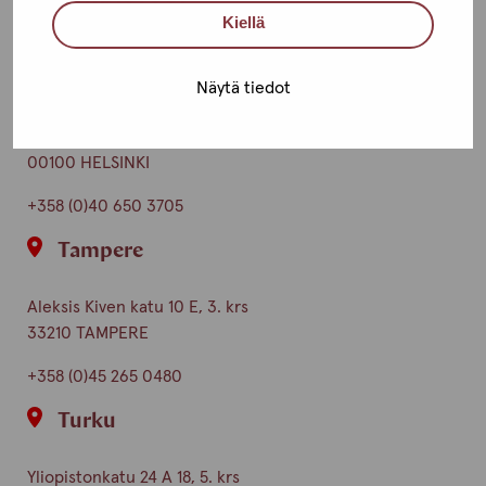
Kiellä
Ota yhteyttä
Helsinki
Näytä tiedot
Urho Kekkosen katu 4-6 B, 5. krs
00100 HELSINKI
+358 (0)40 650 3705
Tampere
Aleksis Kiven katu 10 E, 3. krs
33210 TAMPERE
+358 (0)45 265 0480
Turku
Yliopistonkatu 24 A 18, 5. krs