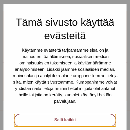
Tämä sivusto käyttää
Jos et pääse paikalle, mutta haluaisit
tavata, niin ota yhteyttä!
evästeitä
Voimme sopia sinulle sopivan ajan ja paikan!
Käytämme evästeitä tarjoamamme sisällön ja
mainosten räätälöimiseen, sosiaalisen median
ominaisuuksien tukemiseen ja kävijämäärämme
analysoimiseen. Lisäksi jaamme sosiaalisen median,
Helsingin toimipiste
mainosalan ja analytiikka-alan kumppaneillemme tietoja
siitä, miten käytät sivustoamme. Kumppanimme voivat
+358 (0)40 650 3705
yhdistää näitä tietoja muihin tietoihin, joita olet antanut
heille tai joita on kerätty, kun olet käyttänyt heidän
palvelujaan.
Salli kaikki
Toimipisteet