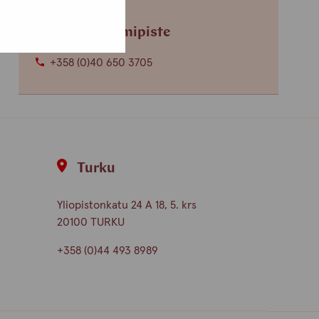
Helsingin toimipiste
+358 (0)40 650 3705
Turku
Yliopistonkatu 24 A 18, 5. krs
20100 TURKU
+358 (0)44 493 8989