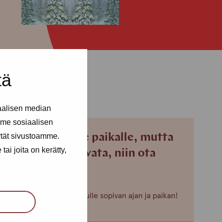
tä
aalisen median
me sosiaalisen
ytät sivustoamme.
Jos et pääse paikalle, mutta
ai joita on kerätty,
haluaisit tavata, niin ota
yhteyttä!
Voimme sopia sinulle sopivan ajan ja paikan!