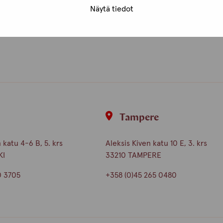
Näytä tiedot
unta
i
Tampere
katu 4-6 B, 5. krs
Aleksis Kiven katu 10 E, 3. krs
KI
33210 TAMPERE
0 3705
+358 (0)45 265 0480