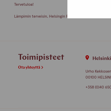
Tervetuloa!
Lämpimin terveisin, Helsingin Pro-tukipisteen henkilök
Toimipisteet
Helsink
Ota yhteyttä
Urho Kekkosen 
00100 HELSIN
+358 (0)40 65