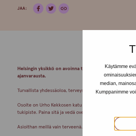
JAA:
T
Käytämme eväs
Helsingin yksikkö on avoinna tiistaisin klo 14-18 ja tors
ominaisuuksie
ajanvarausta.
median, mainosal
Turvallista yhdessäoloa, terveyspalveluita, tukea ja kes
Kumppanimme voivat 
Osoite on Urho Kekkosen katu 4-6 B, 5krs. Alaovella on
tukipiste. Paina sitä ja vedä ovenkahvasta.
Asioithan meillä vain terveenä. Pidetään huolta itsest