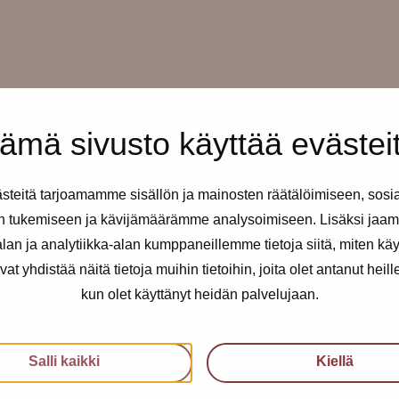
ämä sivusto käyttää evästei
teitä tarjoamamme sisällön ja mainosten räätälöimiseen, sosi
taisin klo 12-16 ilman
n tukemiseen ja kävijämäärämme analysoimiseen. Lisäksi jaam
an ja analytiikka-alan kumppaneillemme tietoja siitä, miten kä
kusteluapua.
yhdistää näitä tietoja muihin tietoihin, joita olet antanut heille t
kun olet käyttänyt heidän palvelujaan.
 summeri, jossa lukee Pro-
Salli kaikki
Kiellä
ämme ja toisistamme!