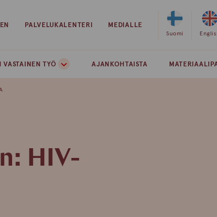
EEN
PALVELUKALENTERI
MEDIALLE
Valitse
Suomi
Valits
Engli
sivuston
sivust
kieleksi
kielek
 VASTAINEN TYÖ
AJANKOHTAISTA
MATERIAALIP
suomi
englan
A
n: HIV-